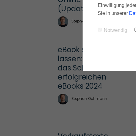
Einwilligung jede
(Update 2024)
Sie in unserer
Da
Stephan Ochmann
Notwendig
eBook schreiben 
lassen: Top-Tipps für 
das Schreiben eines 
erfolgreichen 
eBooks 2024
Stephan Ochmann