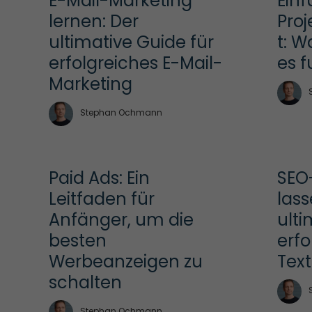
E-Mail-Marketing 
Einf
lernen: Der 
Pro
ultimative Guide für 
t: W
erfolgreiches E-Mail-
es f
Marketing
Stephan Ochmann
Paid Ads: Ein 
SEO-
Leitfaden für 
lass
Anfänger, um die 
ulti
besten 
erfo
Werbeanzeigen zu 
Text
schalten
Stephan Ochmann