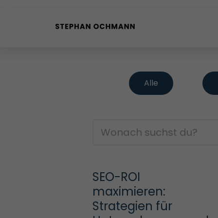
Buyer Personas erstellen
Landingpage optimieren
Alle
Internal Linking Tool
SEO-ROI 
maximieren: 
Strategien für 