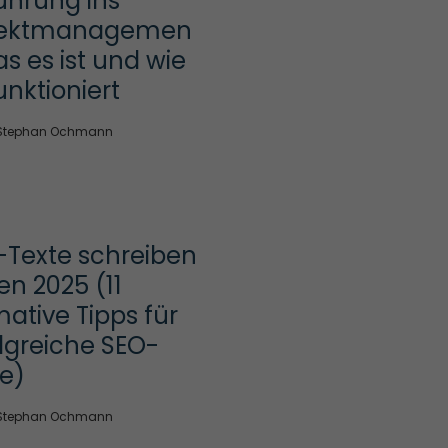
ührung ins 
jektmanagemen
as es ist und wie 
unktioniert
Stephan Ochmann
Texte schreiben 
en 2025 (11 
mative Tipps für 
lgreiche SEO-
e)
Stephan Ochmann