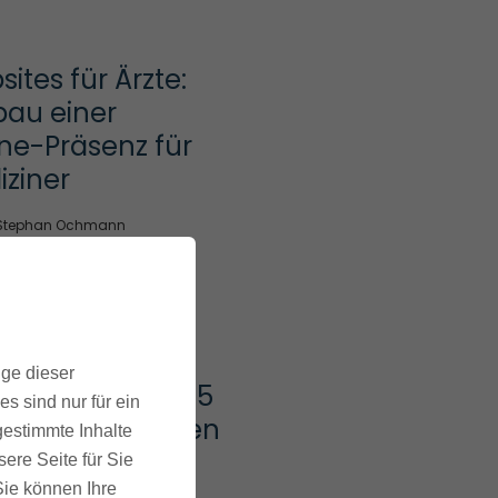
ites für Ärzte: 
au einer 
ne-Präsenz für 
iziner
Stephan Ochmann
ige dieser
ness skalieren: 5 
s sind nur für ein
tige Fähigkeiten 
gestimmte Inhalte
die Skalierung 
ere Seite für Sie
es Online-
 Sie können Ihre