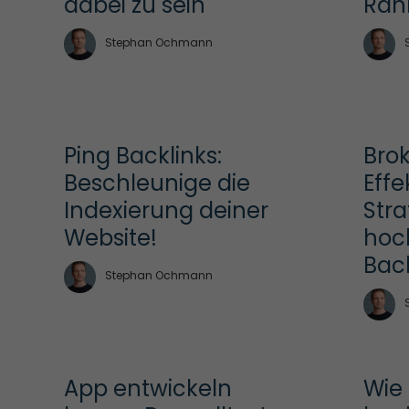
dabei zu sein
Ran
Stephan Ochmann
Ping Backlinks: 
Brok
Beschleunige die 
Effe
Indexierung deiner 
Stra
Website!
hoc
Back
Stephan Ochmann
App entwickeln 
Wie 