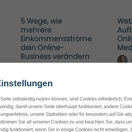
5 Wege, wie 
Webs
mehrere 
Aufb
Einkommensströme 
Onli
dein Online-
Med
Business verändern 
werden
Stephan Ochmann
instellungen
Seite vollständig nutzen können, sind Cookies erforderlich. Ein
10 Landingpage-
Busi
endig, damit unsere Seite überhaupt funktioniert, andere Cookie
Tipps zur Steigerung 
Wich
ungserlebnis, unsere Statistiken oder für besonders auf Sie ab
deiner Conversions 
für 
te stimmen Sie all unseren Cookies zu und beachten Sie, dass uns
(Update 2025)
dein
ndig funktioniert, wenn Sie in einige Cookies nicht einwilligen.