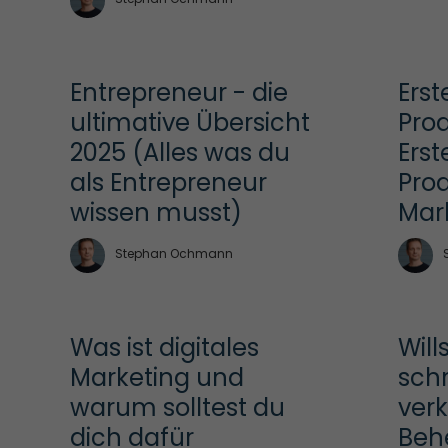
Entrepreneur - die 
Erst
ultimative Übersicht 
Prod
2025 (Alles was du 
Erst
als Entrepreneur 
Prod
wissen musst)
Mar
Stephan Ochmann
Was ist digitales 
Will
Marketing und 
schr
warum solltest du 
verk
dich dafür 
Behe