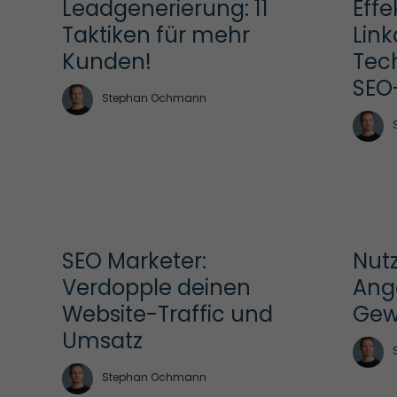
Leadgenerierung: 11 
Effek
Taktiken für mehr 
Lin
Kunden!
Tech
SEO
Stephan Ochmann
SEO Marketer: 
Nut
Verdopple deinen 
Ang
Website-Traffic und 
Gew
Umsatz
Stephan Ochmann