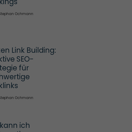
kings
Stephan Ochmann
en Link Building: 
ktive SEO-
tegie für 
hwertige 
links
Stephan Ochmann
kann ich 