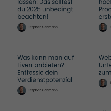
lassen: Das solltest 
hoch
du 2025 unbedingt 
Prod
beachten!
erst
Stephan Ochmann
Was kann man auf 
Webs
Fiverr anbieten? 
Unt
Entfessle dein 
zum
Verdienstpotenzial
Stephan Ochmann