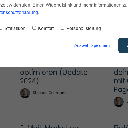
rzeit widerrufen. Einen Widerrufslink und mehr Informationen z
Bus
Stephan Ochmann
tenschutzerklärung
.
Statistiken
Komfort
Personalisierung
Nutze Googles 
SEO 
Auswahl speichern
„Ähnliche Fragen“, 
Anfä
um deine SERPs zu 
verb
optimieren (Update 
dei
2024)
mit
Pag
Stephan Ochmann