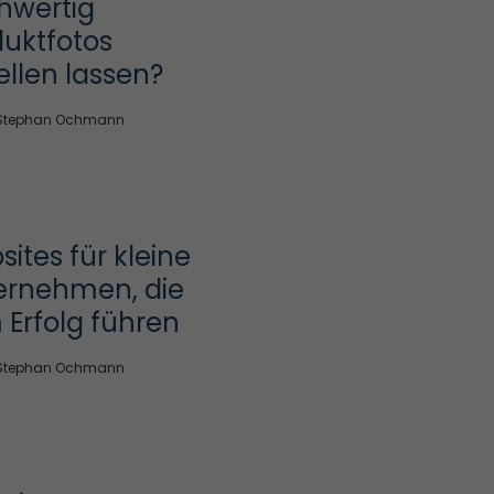
wertig 
uktfotos 
ellen lassen?
Stephan Ochmann
ites für kleine 
ernehmen, die 
 Erfolg führen
Stephan Ochmann