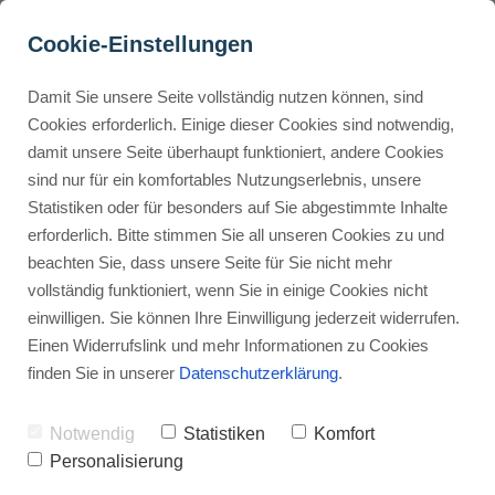
Cookie-Einstellungen
Damit Sie unsere Seite vollständig nutzen können, sind
Marketing für Anfänger: 
Cookies erforderlich. Einige dieser Cookies sind notwendig,
damit unsere Seite überhaupt funktioniert, andere Cookies
Nützliche Tipps für 
Buyer Personas erstellen
sind nur für ein komfortables Nutzungserlebnis, unsere
Marketinganfänger mit 
Statistiken oder für besonders auf Sie abgestimmte Inhalte
kleinem Budget
erforderlich. Bitte stimmen Sie all unseren Cookies zu und
Landingpage optimieren
beachten Sie, dass unsere Seite für Sie nicht mehr
Werbehinweis: Links mit Sternchen (*) sind Affiliate-Links. Kaufst
vollständig funktioniert, wenn Sie in einige Cookies nicht
du darüber ein, erhalte ich eine Provision – ohne Mehrkosten für
einwilligen. Sie können Ihre Einwilligung jederzeit widerrufen.
dich.
Internal Linking Tool
Einen Widerrufslink und mehr Informationen zu Cookies
finden Sie in unserer
Datenschutzerklärung
.
Stephan Ochmann
Notwendig
Statistiken
Komfort
Marketing für Anfänger: Die
Personalisierung