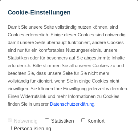
Cookie-Einstellungen
Damit Sie unsere Seite vollständig nutzen können, sind
TemplateMonster 
Cookies erforderlich. Einige dieser Cookies sind notwendig,
damit unsere Seite überhaupt funktioniert, andere Cookies
Bewertung, Übersicht, 
Buyer Personas erstellen
sind nur für ein komfortables Nutzungserlebnis, unsere
Preise und Funktionen 
Statistiken oder für besonders auf Sie abgestimmte Inhalte
(2025)
erforderlich. Bitte stimmen Sie all unseren Cookies zu und
Landingpage optimieren
beachten Sie, dass unsere Seite für Sie nicht mehr
Werbehinweis: Links mit Sternchen (*) sind Affiliate-Links. Kaufst
vollständig funktioniert, wenn Sie in einige Cookies nicht
du darüber ein, erhalte ich eine Provision – ohne Mehrkosten für
einwilligen. Sie können Ihre Einwilligung jederzeit widerrufen.
dich.
Internal Linking Tool
Einen Widerrufslink und mehr Informationen zu Cookies
finden Sie in unserer
Datenschutzerklärung
.
Stephan Ochmann
Notwendig
Statistiken
Komfort
Personalisierung