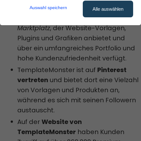
Das Wichtigste in Kürze:
Auswahl speichern
Alle auswählen
TemplateMonster
ist ein
digitaler
Marktplatz
, der Website-Vorlagen,
Plugins und Grafiken anbietet und
über ein umfangreiches Portfolio und
hohe Kundenzufriedenheit verfügt.
TemplateMonster ist auf
Pinterest
vertreten
und bietet dort eine Vielzahl
von Vorlagen und Produkten an,
während es sich mit seinen Followern
austauscht.
Auf der
Website von
TemplateMonster
haben Kunden