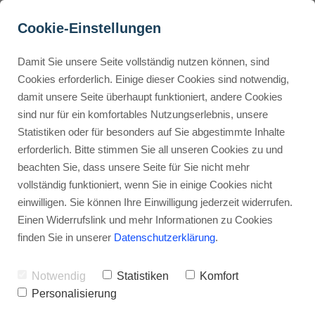
Cookie-Einstellungen
Damit Sie unsere Seite vollständig nutzen können, sind
Verkaufstexte schreiben: 
Cookies erforderlich. Einige dieser Cookies sind notwendig,
damit unsere Seite überhaupt funktioniert, andere Cookies
10 Tipps, für hoch 
Buyer Personas erstellen
sind nur für ein komfortables Nutzungserlebnis, unsere
konvertierende 
Statistiken oder für besonders auf Sie abgestimmte Inhalte
Verkaufstexte
erforderlich. Bitte stimmen Sie all unseren Cookies zu und
Landingpage optimieren
beachten Sie, dass unsere Seite für Sie nicht mehr
Werbehinweis: Links mit Sternchen (*) sind Affiliate-Links. Kaufst
vollständig funktioniert, wenn Sie in einige Cookies nicht
du darüber ein, erhalte ich eine Provision – ohne Mehrkosten für
einwilligen. Sie können Ihre Einwilligung jederzeit widerrufen.
dich.
Internal Linking Tool
Einen Widerrufslink und mehr Informationen zu Cookies
finden Sie in unserer
Datenschutzerklärung
.
Stephan Ochmann
Notwendig
Statistiken
Komfort
Verkaufstexte schreiben: Du weißt,
Personalisierung