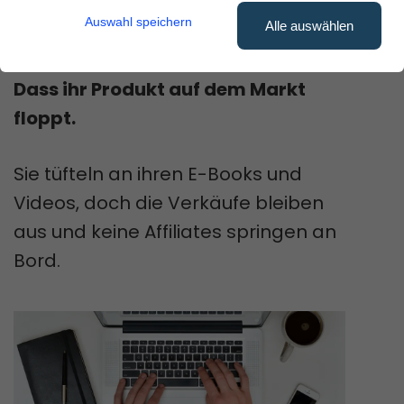
was frische Online-Marketer am
Auswahl speichern
Alle auswählen
meisten fürchten?
Dass ihr Produkt auf dem Markt
floppt.
Sie tüfteln an ihren E-Books und
Videos, doch die Verkäufe bleiben
aus und keine Affiliates springen an
Bord.