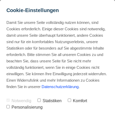
Cookie-Einstellungen
Damit Sie unsere Seite vollständig nutzen können, sind
Affiliate Marketing lernen: 
Cookies erforderlich. Einige dieser Cookies sind notwendig,
damit unsere Seite überhaupt funktioniert, andere Cookies
So erreichst du den Super-
Buyer Personas erstellen
sind nur für ein komfortables Nutzungserlebnis, unsere
Affiliate-Status
Statistiken oder für besonders auf Sie abgestimmte Inhalte
erforderlich. Bitte stimmen Sie all unseren Cookies zu und
Werbehinweis: Links mit Sternchen (*) sind Affiliate-Links. Kaufst
Landingpage optimieren
beachten Sie, dass unsere Seite für Sie nicht mehr
du darüber ein, erhalte ich eine Provision – ohne Mehrkosten für
vollständig funktioniert, wenn Sie in einige Cookies nicht
dich.
einwilligen. Sie können Ihre Einwilligung jederzeit widerrufen.
Internal Linking Tool
Stephan Ochmann
Einen Widerrufslink und mehr Informationen zu Cookies
finden Sie in unserer
Datenschutzerklärung
.
Möchtest du mehr über
Affiliate
Notwendig
Statistiken
Komfort
Marketing lernen
und erfolgreich
Personalisierung