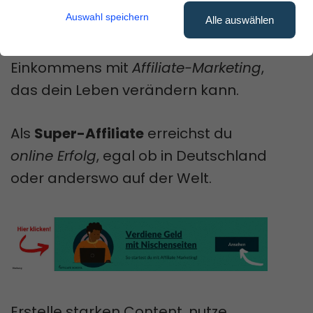
werden?
Auswahl speichern
Alle auswählen
Tauche ein in die Welt des Online-
Einkommens mit
Affiliate-Marketing
,
das dein Leben verändern kann.
Als
Super-Affiliate
erreichst du
online Erfolg
, egal ob in Deutschland
oder anderswo auf der Welt.
Erstelle starken Content, nutze