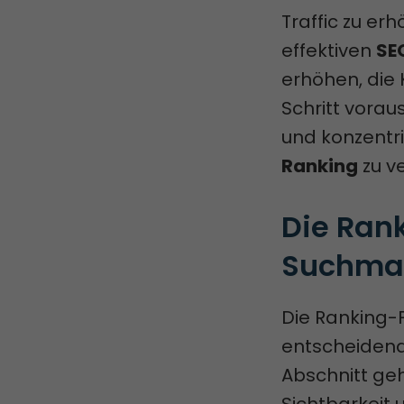
Traffic zu er
effektiven
SE
erhöhen, die 
Schritt vorau
und konzentr
Ranking
zu v
Die Rank
Suchmas
Die Ranking-
entscheidend 
Abschnitt geh