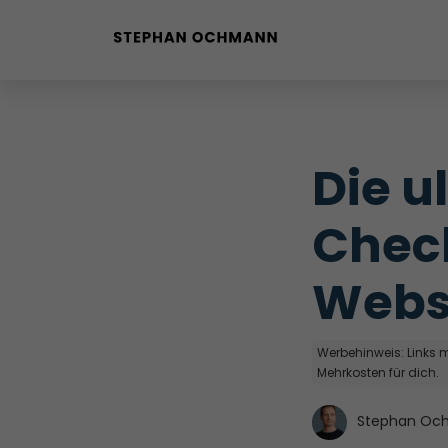
Buyer Personas erstellen
Landingpage optimieren
Die u
Internal Linking Tool
Check
Webs
Werbehinweis: Links mi
Mehrkosten für dich.
Stephan Oc