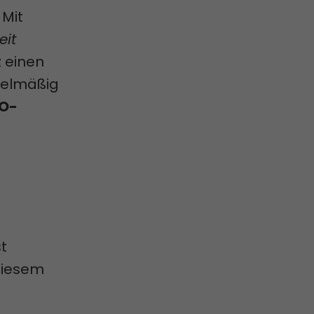
 Mit
eit
z einen
egelmäßig
O-
t
 diesem