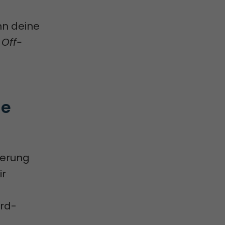
nn deine
e
Off-
e 
ierung
ir
rd-