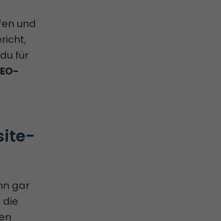
rfen und
richt,
du für
EO-
site-
n gar
 die
hen