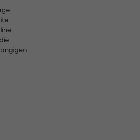
age-
ite
line-
die
rangigen