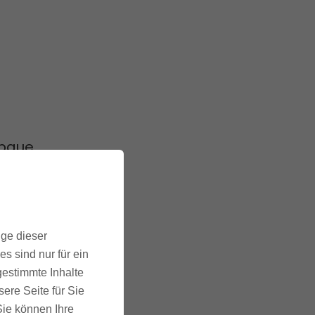
 baue
bile-
ige dieser
Bilder
s sind nur für ein
und
gestimmte Inhalte
ere Seite für Sie
 Sie können Ihre