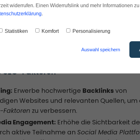
eine
XML-Sitemap
und aktualisiere regelmäßi
rzeit widerrufen. Einen Widerrufslink und mehr Informationen z
-Datei.
tenschutzerklärung
.
e
Social Sharing Buttons
und optimiere
Socia
Statistiken
Komfort
Personalisierung
tiere
Tracking-Codes
und überwache rege
Auswahl speichern
ung der Website mit
Analyse-Tools
.
e SEO-Faktoren
ding:
Erwerbe hochwertige
Backlinks
von
digen Websites und relevanten Quellen, um
-Faktoren
zu verbessern.
edia Engagement:
Erhöhe die Sichtbarkeit de
rch aktive Teilnahme an
Social Media Plattf