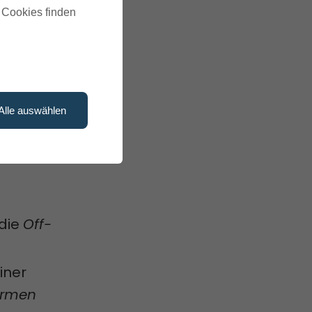
g die
u Cookies finden
l Media
lmäßig
Alle auswählen
 die
Off-
iner
ormen