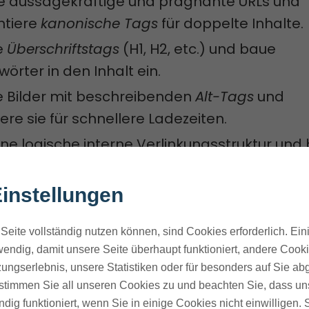
 aussagekräftige und prägnante URLs und
tiere
kanonische Tags
für doppelte Inhalte.
e
Überschriftstags
(H1, H2, etc.) und baue
wörter in den Inhalt ein.
e Bilder mit beschreibenden
Alt-Tags
und
re sie für schnellere Ladezeiten.
eine logische interne Verlinkungsstruktur und
e
externe Links
ein.
cher, dass die Website
reaktionsschnell
und
mo
instellungen
t.
Seite vollständig nutzen können, sind Cookies erforderlich. Ein
 die Geschwindigkeit der Website, indem du 
endig, damit unsere Seite überhaupt funktioniert, andere Cookie
rst, die Antwortzeit des Servers reduzierst 
ungserlebnis, unsere Statistiken oder für besonders auf Sie ab
Techniken
einsetzt.
te stimmen Sie all unseren Cookies zu und beachten Sie, dass uns
ndig funktioniert, wenn Sie in einige Cookies nicht einwilligen.