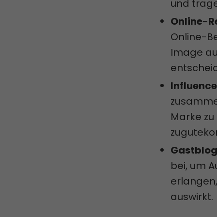
und trag
Online-
Online-B
Image auf
entscheid
Influence
zusammen
Marke zu
zugutek
Gastblog
bei, um A
erlangen,
auswirkt.