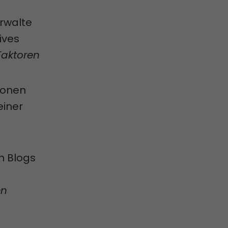
rwalte
ives
aktoren
sonen
einer
n Blogs
en