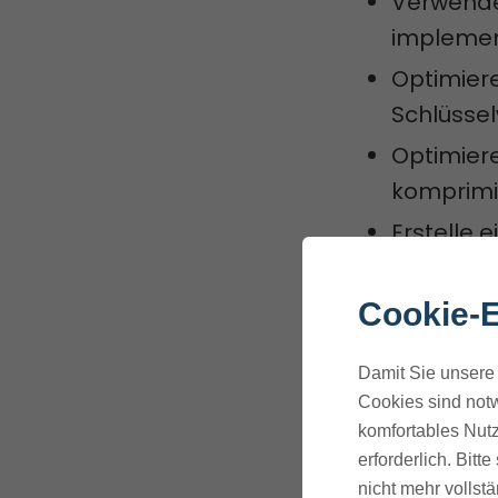
Verwende
implemen
Optimier
Schlüssel
Optimier
komprimie
Erstelle 
relevant
Stelle si
Cookie-E
friendly
is
Damit Sie unsere 
Optimiere
Cookies sind notw
komprimie
komfortables Nutz
Caching-
erforderlich. Bit
nicht mehr vollstä