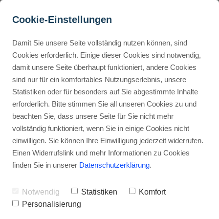
Cookie-Einstellungen
Damit Sie unsere Seite vollständig nutzen können, sind
3 Maßnahmen um 
Cookies erforderlich. Einige dieser Cookies sind notwendig,
damit unsere Seite überhaupt funktioniert, andere Cookies
Kunden zu gewinnen (oder 
Buyer Personas erstellen
sind nur für ein komfortables Nutzungserlebnis, unsere
warum du sogar Kunden 
Statistiken oder für besonders auf Sie abgestimmte Inhalte
verlierst)
erforderlich. Bitte stimmen Sie all unseren Cookies zu und
Landingpage optimieren
beachten Sie, dass unsere Seite für Sie nicht mehr
Werbehinweis: Links mit Sternchen (*) sind Affiliate-Links. Kaufst
vollständig funktioniert, wenn Sie in einige Cookies nicht
du darüber ein, erhalte ich eine Provision – ohne Mehrkosten für
einwilligen. Sie können Ihre Einwilligung jederzeit widerrufen.
dich.
Internal Linking Tool
Einen Widerrufslink und mehr Informationen zu Cookies
finden Sie in unserer
Datenschutzerklärung
.
Stephan Ochmann
Notwendig
Statistiken
Komfort
Du hast Schwierigkeiten bei
Personalisierung