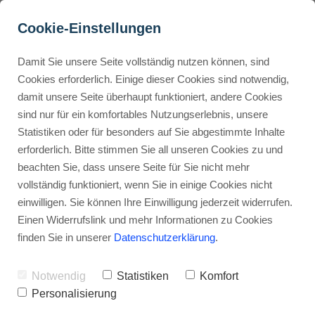
Cookie-Einstellungen
Damit Sie unsere Seite vollständig nutzen können, sind
Entrepreneur - die 
Cookies erforderlich. Einige dieser Cookies sind notwendig,
damit unsere Seite überhaupt funktioniert, andere Cookies
ultimative Übersicht 2025 
Buyer Personas erstellen
sind nur für ein komfortables Nutzungserlebnis, unsere
(Alles was du als 
Statistiken oder für besonders auf Sie abgestimmte Inhalte
Entrepreneur wissen 
erforderlich. Bitte stimmen Sie all unseren Cookies zu und
Landingpage optimieren
beachten Sie, dass unsere Seite für Sie nicht mehr
musst)
vollständig funktioniert, wenn Sie in einige Cookies nicht
einwilligen. Sie können Ihre Einwilligung jederzeit widerrufen.
Werbehinweis: Links mit Sternchen (*) sind Affiliate-Links. Kaufst
Internal Linking Tool
du darüber ein, erhalte ich eine Provision – ohne Mehrkosten für
Einen Widerrufslink und mehr Informationen zu Cookies
dich.
finden Sie in unserer
Datenschutzerklärung
.
Stephan Ochmann
Notwendig
Statistiken
Komfort
Personalisierung