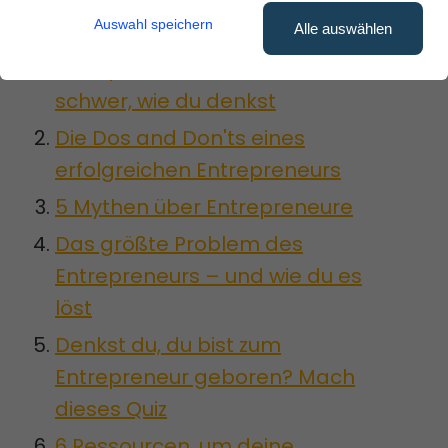
Inhalt:
Auswahl speichern
Alle auswählen
Entrepreneur sein: Es ist nicht so
schwer, wie du denkst
Die Dos and Don'ts eines
erfolgreichen Entrepreneurs
5 Mythen über Entrepreneure
Das größte Problem des
Entrepreneurs – und wie du es
löst
Denkst du, du bist zum
Entrepreneur geboren? Mach
dieses Quiz
6 Ressourcen, um deine