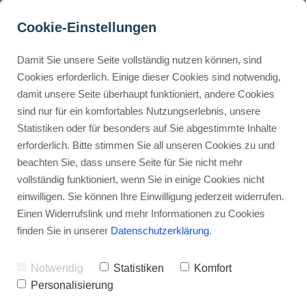
Cookie-Einstellungen
Damit Sie unsere Seite vollständig nutzen können, sind
Schwierige Kunden: Wie du 
Cookies erforderlich. Einige dieser Cookies sind notwendig,
damit unsere Seite überhaupt funktioniert, andere Cookies
mit ihnen umgehst und 
Buyer Personas erstellen
sind nur für ein komfortables Nutzungserlebnis, unsere
einen kühlen Kopf 
Statistiken oder für besonders auf Sie abgestimmte Inhalte
bewahrst
erforderlich. Bitte stimmen Sie all unseren Cookies zu und
Landingpage optimieren
beachten Sie, dass unsere Seite für Sie nicht mehr
Werbehinweis: Links mit Sternchen (*) sind Affiliate-Links. Kaufst
vollständig funktioniert, wenn Sie in einige Cookies nicht
du darüber ein, erhalte ich eine Provision – ohne Mehrkosten für
einwilligen. Sie können Ihre Einwilligung jederzeit widerrufen.
dich.
Internal Linking Tool
Einen Widerrufslink und mehr Informationen zu Cookies
finden Sie in unserer
Datenschutzerklärung
.
Stephan Ochmann
Notwendig
Statistiken
Komfort
Inhalt:
Personalisierung