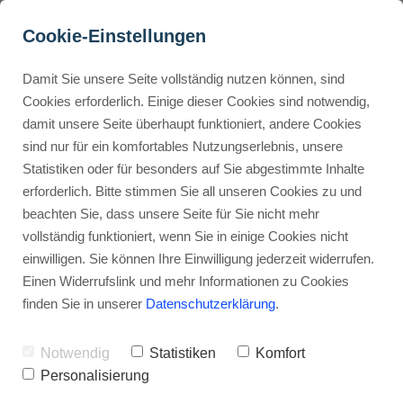
Cookie-Einstellungen
Damit Sie unsere Seite vollständig nutzen können, sind
Page Builder: Die Zukunft 
Cookies erforderlich. Einige dieser Cookies sind notwendig,
damit unsere Seite überhaupt funktioniert, andere Cookies
des Webdesigns beginnt 
Buyer Personas erstellen
sind nur für ein komfortables Nutzungserlebnis, unsere
jetzt!
Statistiken oder für besonders auf Sie abgestimmte Inhalte
erforderlich. Bitte stimmen Sie all unseren Cookies zu und
Werbehinweis: Links mit Sternchen (*) sind Affiliate-Links. Kaufst
Landingpage optimieren
beachten Sie, dass unsere Seite für Sie nicht mehr
du darüber ein, erhalte ich eine Provision – ohne Mehrkosten für
vollständig funktioniert, wenn Sie in einige Cookies nicht
dich.
einwilligen. Sie können Ihre Einwilligung jederzeit widerrufen.
Internal Linking Tool
Stephan Ochmann
Einen Widerrufslink und mehr Informationen zu Cookies
finden Sie in unserer
Datenschutzerklärung
.
Dank der
Page Builders
und
Funnel-
Notwendig
Statistiken
Komfort
Builder
kannst du jetzt in weniger
Personalisierung