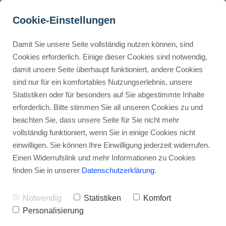
Cookie-Einstellungen
Damit Sie unsere Seite vollständig nutzen können, sind
Kundenprofil erstellen: 
Cookies erforderlich. Einige dieser Cookies sind notwendig,
damit unsere Seite überhaupt funktioniert, andere Cookies
Effektive Strategien und 
Buyer Personas erstellen
sind nur für ein komfortables Nutzungserlebnis, unsere
Tipps
Statistiken oder für besonders auf Sie abgestimmte Inhalte
erforderlich. Bitte stimmen Sie all unseren Cookies zu und
Werbehinweis: Links mit Sternchen (*) sind Affiliate-Links. Kaufst
Landingpage optimieren
beachten Sie, dass unsere Seite für Sie nicht mehr
du darüber ein, erhalte ich eine Provision – ohne Mehrkosten für
vollständig funktioniert, wenn Sie in einige Cookies nicht
dich.
einwilligen. Sie können Ihre Einwilligung jederzeit widerrufen.
Internal Linking Tool
Stephan Ochmann
Einen Widerrufslink und mehr Informationen zu Cookies
finden Sie in unserer
Datenschutzerklärung
.
In meinem Beitrag erkläre ich, wie
Notwendig
Statistiken
Komfort
du ein
Kundenprofil erstellen
kannst,
Personalisierung