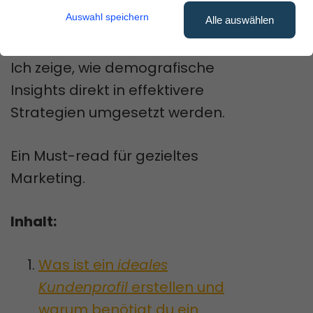
um deine Zielgruppe genau zu
Auswahl speichern
Alle auswählen
treffen.
Ich zeige, wie demografische
Insights direkt in effektivere
Strategien umgesetzt werden.
Ein Must-read für gezieltes
Marketing.
Inhalt:
Was ist ein
ideales
Kundenprofil
erstellen und
warum benötigt du ein