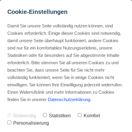
Cookie-Einstellungen
Damit Sie unsere Seite vollständig nutzen können, sind
Suchmaschinenoptimieru
Cookies erforderlich. Einige dieser Cookies sind notwendig,
damit unsere Seite überhaupt funktioniert, andere Cookies
ng: Steigere deinen Traffic 
Buyer Personas erstellen
sind nur für ein komfortables Nutzungserlebnis, unsere
mit diesen 5 einfachen 
Statistiken oder für besonders auf Sie abgestimmte Inhalte
Tipps
erforderlich. Bitte stimmen Sie all unseren Cookies zu und
Landingpage optimieren
beachten Sie, dass unsere Seite für Sie nicht mehr
Werbehinweis: Links mit Sternchen (*) sind Affiliate-Links. Kaufst
vollständig funktioniert, wenn Sie in einige Cookies nicht
du darüber ein, erhalte ich eine Provision – ohne Mehrkosten für
einwilligen. Sie können Ihre Einwilligung jederzeit widerrufen.
dich.
Internal Linking Tool
Einen Widerrufslink und mehr Informationen zu Cookies
finden Sie in unserer
Datenschutzerklärung
.
Stephan Ochmann
Notwendig
Statistiken
Komfort
Suchmaschinenoptimierung (SEO) ist für
Personalisierung