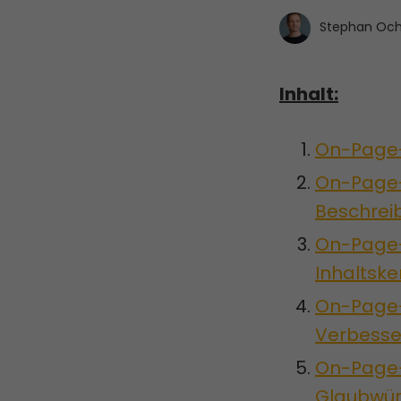
Stephan Oc
Inhalt:
On-Page-
On-Page-
Beschrei
On-Page-S
Inhaltsk
On-Page-S
Verbess
On-Page-S
Glaubwürd