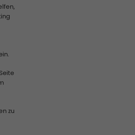
lfen,
king
ein.
Seite
im
een zu