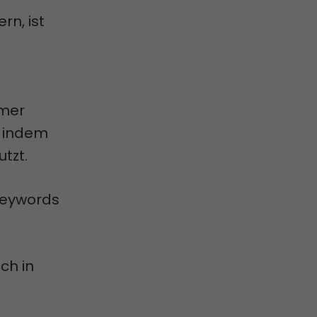
rn, ist
mmer
, indem
utzt.
Keywords
ch in