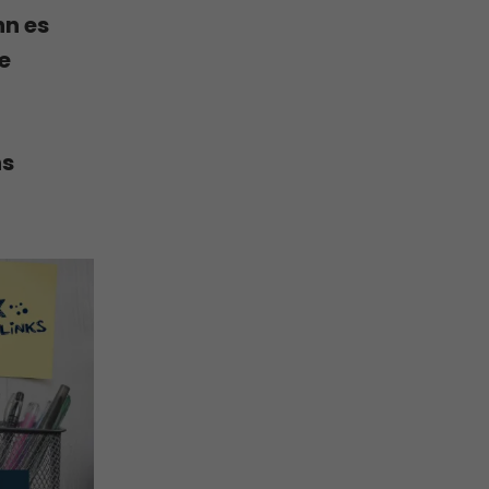
nn es
e
ns