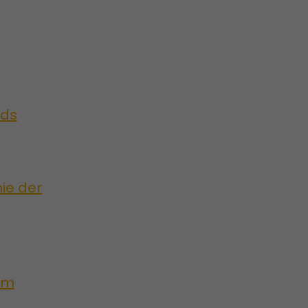
rds
ie der
 um