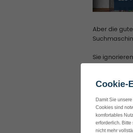
Aber die gute
Suchmaschin
Sie ignorieren
besseres Nutz
Cookie-E
Du wirst lerne
Platzierung i
Damit Sie unsere 
beherrschst.
Cookies sind notw
komfortables Nutz
Diese umfas
erforderlich. Bit
nicht mehr vollstä