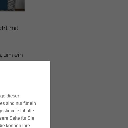
cht mit
n, um ein
e
ige dieser
s sind nur für ein
gestimmte Inhalte
ßnahmen.
ere Seite für Sie
 Sie können Ihre