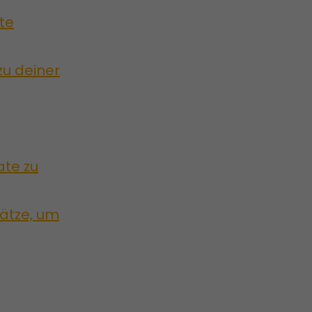
te
zu deiner
ate zu
ätze, um