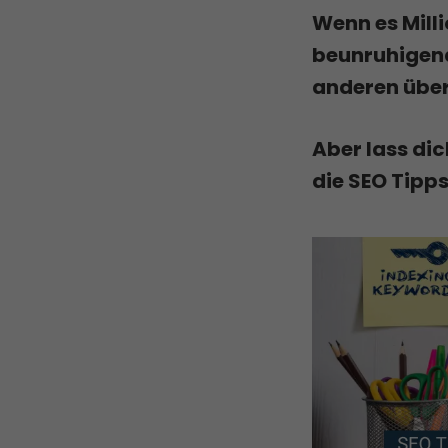
Wenn es Milli
beunruhigend 
anderen übert
Aber lass di
die SEO Tipps