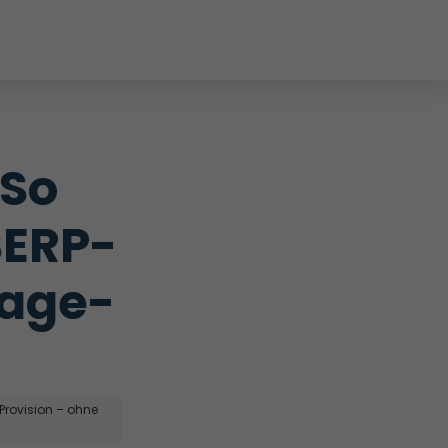
So 
SERP-
Page-
 Provision – ohne