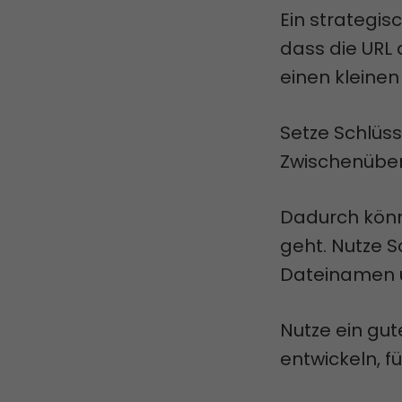
Ein strategis
dass die URL
einen kleine
Setze Schlüss
Zwischenübers
Dadurch könn
geht. Nutze S
Dateinamen u
Nutze ein gu
entwickeln, f