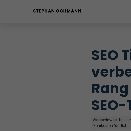
Buyer Personas erstellen
Landingpage optimieren
SEO T
Internal Linking Tool
verbe
Rang 
SEO-
Werbehinweis: Links mi
Mehrkosten für dich.