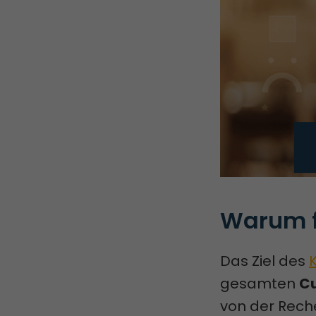
Warum f
Das Ziel des
gesamten
C
von der Reche