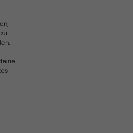
en,
 zu
en.
 deine
tes