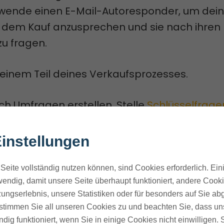
rwende einen E-Mail-Autoresponder, um dei
dem Kauf anzusprechen und sie nach ihren
zu fragen.
einem Teil deines Verkaufsprozesses.
ch Umfragen erstellen. Stelle
Schlüsselfrage
nen liefern, die du wissen musst. Halte sie ku
ht auszufüllen sind. Biete sie per E-Mail oder
instellungen
n an.
Seite vollständig nutzen können, sind Cookies erforderlich. Ein
endig, damit unsere Seite überhaupt funktioniert, andere Cookie
 die nötigen Ressourcen verfügst, kannst d
ungserlebnis, unsere Statistiken oder für besonders auf Sie ab
 veranstalten.
te stimmen Sie all unseren Cookies zu und beachten Sie, dass uns
ndig funktioniert, wenn Sie in einige Cookies nicht einwilligen.