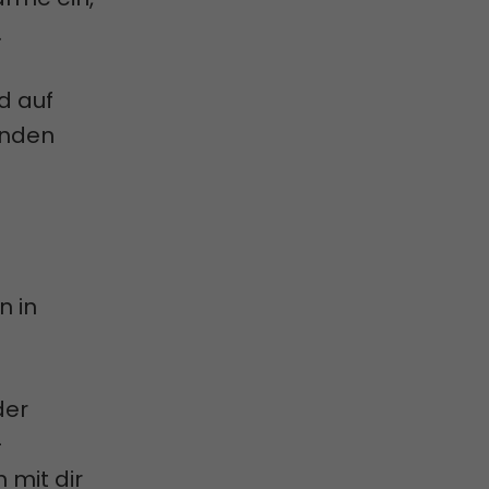
.
d auf
unden
n in
der
-
 mit dir