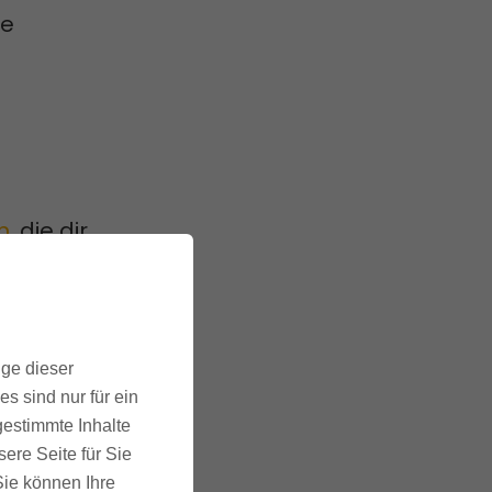
ne
n
, die dir
rz,
 über
ige dieser
s sind nur für ein
u auch
gestimmte Inhalte
ere Seite für Sie
 Sie können Ihre