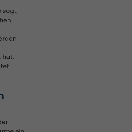
e sagt,
chen.
erden.
 hat,
tet
n
der
arme ein,