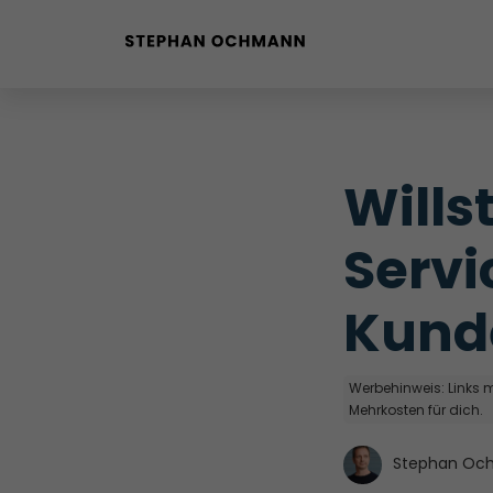
Buyer Personas erstellen
Landingpage optimieren
Wills
Internal Linking Tool
Servi
Kund
Werbehinweis: Links mi
Mehrkosten für dich.
Stephan Oc