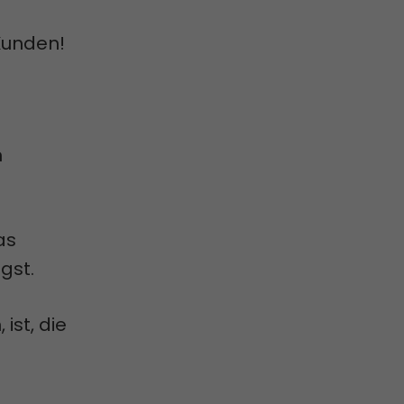
Kunden!
n
as
gst.
ist, die