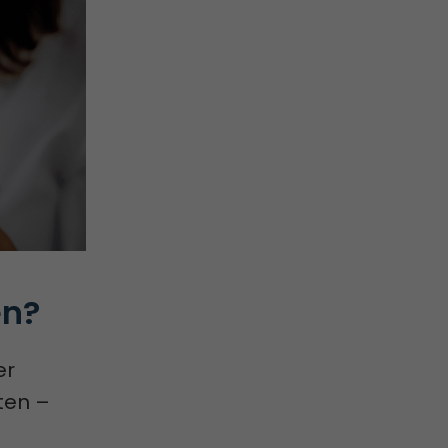
en?
er
eten –