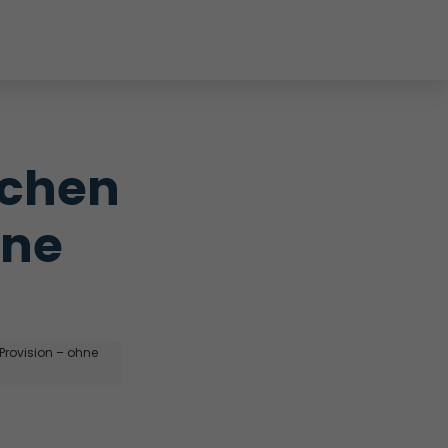
chen 
ne 
 Provision – ohne