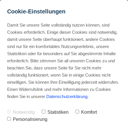
Cookie-Einstellungen
Damit Sie unsere Seite vollständig nutzen können, sind
Wie kann ich hochwertig 
Cookies erforderlich. Einige dieser Cookies sind notwendig,
damit unsere Seite überhaupt funktioniert, andere Cookies
Produktfotos erstellen 
Buyer Personas erstellen
sind nur für ein komfortables Nutzungserlebnis, unsere
lassen?
Statistiken oder für besonders auf Sie abgestimmte Inhalte
erforderlich. Bitte stimmen Sie all unseren Cookies zu und
Werbehinweis: Links mit Sternchen (*) sind Affiliate-Links. Kaufst
Landingpage optimieren
beachten Sie, dass unsere Seite für Sie nicht mehr
du darüber ein, erhalte ich eine Provision – ohne Mehrkosten für
vollständig funktioniert, wenn Sie in einige Cookies nicht
dich.
einwilligen. Sie können Ihre Einwilligung jederzeit widerrufen.
Internal Linking Tool
Stephan Ochmann
Einen Widerrufslink und mehr Informationen zu Cookies
finden Sie in unserer
Datenschutzerklärung
.
Notwendig
Statistiken
Komfort
Das Wichtigste:
Personalisierung