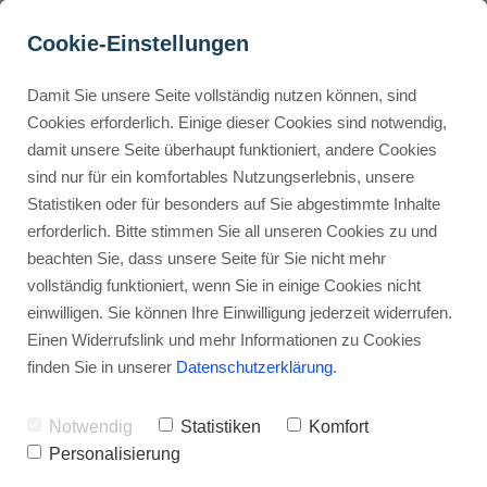
Cookie-Einstellungen
Damit Sie unsere Seite vollständig nutzen können, sind
Cookies erforderlich. Einige dieser Cookies sind notwendig,
damit unsere Seite überhaupt funktioniert, andere Cookies
Alle
Best of
Anleitungen
Buyer Personas erstellen
sind nur für ein komfortables Nutzungserlebnis, unsere
Statistiken oder für besonders auf Sie abgestimmte Inhalte
erforderlich. Bitte stimmen Sie all unseren Cookies zu und
Tools
Tipps
Landingpage optimieren
beachten Sie, dass unsere Seite für Sie nicht mehr
vollständig funktioniert, wenn Sie in einige Cookies nicht
einwilligen. Sie können Ihre Einwilligung jederzeit widerrufen.
Internal Linking Tool
Einen Widerrufslink und mehr Informationen zu Cookies
finden Sie in unserer
Datenschutzerklärung
.
Notwendig
Statistiken
Komfort
KI Tools Übersicht: 
Personalisierung