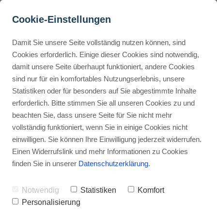
Cookie-Einstellungen
Damit Sie unsere Seite vollständig nutzen können, sind
Wie kann ich Zahlungen 
Cookies erforderlich. Einige dieser Cookies sind notwendig,
damit unsere Seite überhaupt funktioniert, andere Cookies
auf Gumroad annehmen?
Buyer Personas erstellen
sind nur für ein komfortables Nutzungserlebnis, unsere
Statistiken oder für besonders auf Sie abgestimmte Inhalte
Werbehinweis: Links mit Sternchen (*) sind Affiliate-Links. Kaufst
du darüber ein, erhalte ich eine Provision – ohne Mehrkosten für
erforderlich. Bitte stimmen Sie all unseren Cookies zu und
dich.
Landingpage optimieren
beachten Sie, dass unsere Seite für Sie nicht mehr
vollständig funktioniert, wenn Sie in einige Cookies nicht
Stephan Ochmann
einwilligen. Sie können Ihre Einwilligung jederzeit widerrufen.
Internal Linking Tool
Einen Widerrufslink und mehr Informationen zu Cookies
finden Sie in unserer
Datenschutzerklärung
.
Das
Zahlungs-Processing
von
Gumroad ist einfach.
Notwendig
Statistiken
Komfort
Personalisierung
Das erlaubt dir, dich auf die