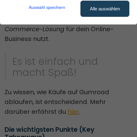
aufwenden.
Auswahl speichern
Alle auswählen
Wir zeigen dir, wie du diese
E-
Commerce-Lösung
für dein Online-
Business nutzt.
Es ist einfach und
macht Spaß!
Zu wissen, wie Käufe auf Gumroad
ablaufen, ist entscheidend. Mehr
darüber erfährst du
hier
.
Die wichtigsten Punkte (Key 