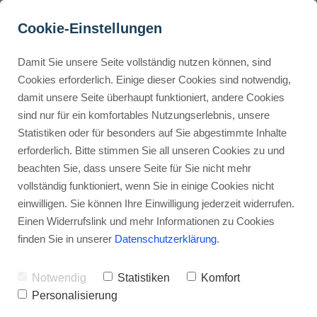
Cookie-Einstellungen
Damit Sie unsere Seite vollständig nutzen können, sind
Wie funktioniert 
Cookies erforderlich. Einige dieser Cookies sind notwendig,
damit unsere Seite überhaupt funktioniert, andere Cookies
Gumroad?
Buyer Personas erstellen
sind nur für ein komfortables Nutzungserlebnis, unsere
Statistiken oder für besonders auf Sie abgestimmte Inhalte
Werbehinweis: Links mit Sternchen (*) sind Affiliate-Links. Kaufst
du darüber ein, erhalte ich eine Provision – ohne Mehrkosten für
erforderlich. Bitte stimmen Sie all unseren Cookies zu und
dich.
Landingpage optimieren
beachten Sie, dass unsere Seite für Sie nicht mehr
vollständig funktioniert, wenn Sie in einige Cookies nicht
Stephan Ochmann
einwilligen. Sie können Ihre Einwilligung jederzeit widerrufen.
Internal Linking Tool
Einen Widerrufslink und mehr Informationen zu Cookies
finden Sie in unserer
Datenschutzerklärung
.
Online zu verkaufen ist mit Gumroad
einfacher. Kreative können mehr
Notwendig
Statistiken
Komfort
Zeit für die Erstellung von Inhalten
Personalisierung