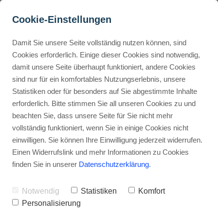
Cookie-Einstellungen
Damit Sie unsere Seite vollständig nutzen können, sind
Wie erstelle ich eine 
Cookies erforderlich. Einige dieser Cookies sind notwendig,
damit unsere Seite überhaupt funktioniert, andere Cookies
Website 2025?
Buyer Personas erstellen
sind nur für ein komfortables Nutzungserlebnis, unsere
Statistiken oder für besonders auf Sie abgestimmte Inhalte
Werbehinweis: Links mit Sternchen (*) sind Affiliate-Links. Kaufst
du darüber ein, erhalte ich eine Provision – ohne Mehrkosten für
erforderlich. Bitte stimmen Sie all unseren Cookies zu und
dich.
Landingpage optimieren
beachten Sie, dass unsere Seite für Sie nicht mehr
vollständig funktioniert, wenn Sie in einige Cookies nicht
Stephan Ochmann
einwilligen. Sie können Ihre Einwilligung jederzeit widerrufen.
Internal Linking Tool
Einen Widerrufslink und mehr Informationen zu Cookies
finden Sie in unserer
Datenschutzerklärung
.
Eine eigene Website zu bauen ist kein
Notwendig
Statistiken
Komfort
Hexenwerk, sondern wirklich machbar.
Personalisierung