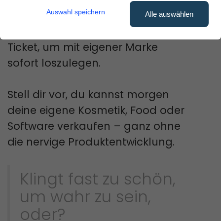
Kein Problem!
Auswahl speichern
Alle auswählen
White-Label-Produkte
sind dein
Ticket, um mit eigener Marke
sofort loszulegen.
Stell dir vor, du kannst morgen
deine eigene Kosmetik, Food oder
Software verkaufen – ganz ohne
die nervige Produktentwicklung.
Klingt fast zu schön,
um wahr zu sein,
oder?