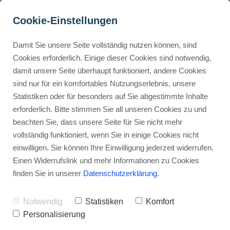
Cookie-Einstellungen
Damit Sie unsere Seite vollständig nutzen können, sind
Die 10 besten White-Label-
Cookies erforderlich. Einige dieser Cookies sind notwendig,
damit unsere Seite überhaupt funktioniert, andere Cookies
Produkte
Buyer Personas erstellen
sind nur für ein komfortables Nutzungserlebnis, unsere
Statistiken oder für besonders auf Sie abgestimmte Inhalte
Werbehinweis: Links mit Sternchen (*) sind Affiliate-Links. Kaufst
du darüber ein, erhalte ich eine Provision – ohne Mehrkosten für
erforderlich. Bitte stimmen Sie all unseren Cookies zu und
dich.
Landingpage optimieren
beachten Sie, dass unsere Seite für Sie nicht mehr
vollständig funktioniert, wenn Sie in einige Cookies nicht
Stephan Ochmann
einwilligen. Sie können Ihre Einwilligung jederzeit widerrufen.
Internal Linking Tool
Einen Widerrufslink und mehr Informationen zu Cookies
finden Sie in unserer
Datenschutzerklärung
.
Du willst durchstarten, ohne
dicken Invest?
Notwendig
Statistiken
Komfort
Personalisierung