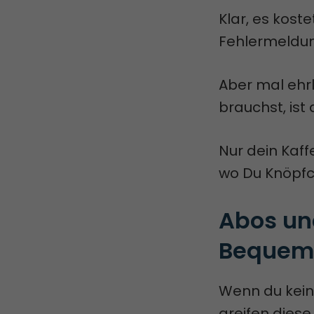
Klar, es koste
Fehlermeldu
Aber mal ehrl
brauchst, ist
Nur dein Kaf
wo Du Knöpfc
Abos und
Bequemli
Wenn du kein
greifen diese