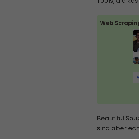
Tools, die ko
Web Scrapin
Beautiful Sou
sind aber ec