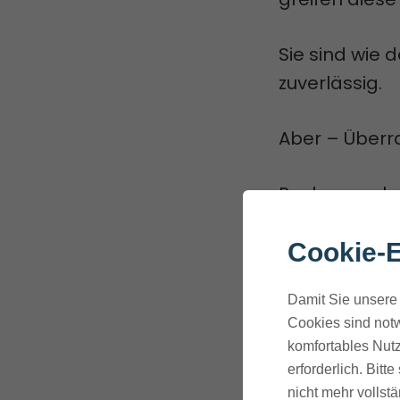
Sie sind wie 
zuverlässig.
Aber – Überr
Rechne mal mi
willst und kan
Cookie-E
Ist noch ok, 
Damit Sie unsere 
Cookies sind notw
Chef im Ring 
komfortables Nutz
tatsächlich 
erforderlich. Bit
nicht mehr vollstä