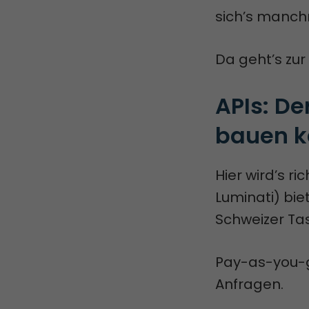
sich’s manch
Da geht’s zur
APIs: De
bauen k
Hier wird’s r
Luminati) biet
Schweizer T
Pay-as-you-g
Anfragen.