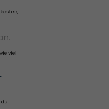
 kosten,
an.
wie viel
 
 du