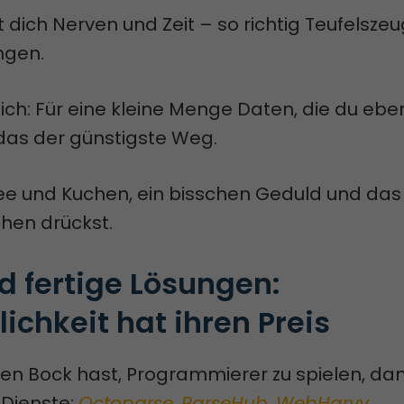
t dich Nerven und Zeit – so richtig Teufelszeu
ngen.
ich: Für eine kleine Menge Daten, die du ebe
 das der günstigste Weg.
fee und Kuchen, ein bisschen Geduld und das
hen drückst.
 fertige Lösungen: 
chkeit hat ihren Preis
en Bock hast, Programmierer zu spielen, da
 Dienste:
Octoparse
,
ParseHub
,
WebHarvy
.