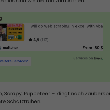
stenlos sind wie die Luft zum Atmen.
g
p, Scrapy, Puppeteer – klingt nach Zaubersp
hte Schatztruhen.