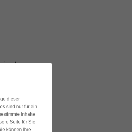
viel du
ige dieser
s sind nur für ein
 du
gestimmte Inhalte
ere Seite für Sie
 Sie können Ihre