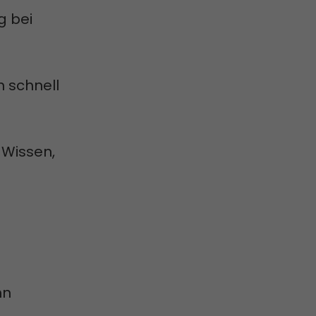
g bei
n schnell
 Wissen,
nn