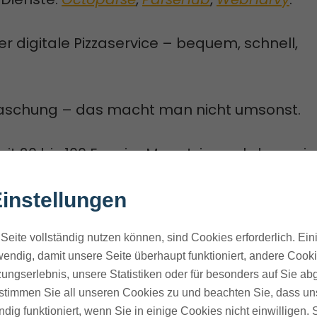
der digitale Pizzaservice – bequem, schnell,
aschung – das macht man nicht umsonst.
t 20 bis 100 Euro im Monat, je nachdem, wie 
nst.
instellungen
wenn du’s nicht täglich machst.
Seite vollständig nutzen können, sind Cookies erforderlich. Ein
endig, damit unsere Seite überhaupt funktioniert, andere Cookie
bist du hier aber nur, wenn du verstehst, was
ungserlebnis, unsere Statistiken oder für besonders auf Sie ab
für dein Geld bekommst.
te stimmen Sie all unseren Cookies zu und beachten Sie, dass uns
ndig funktioniert, wenn Sie in einige Cookies nicht einwilligen.