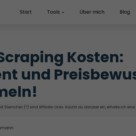
Start
Tools
Über mich
Blog
craping Kosten: 
ient und Preisbewus
eln!
t Sternchen (*) sind Affiliate-Links. Kaufst du darüber ein, erhalte ich eine
hmann