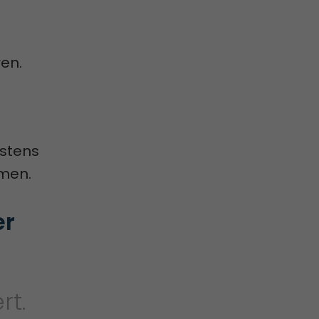
ren.
istens
men.
r 
rt.