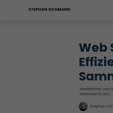
Buyer Personas erstellen
Landingpage optimieren
Web S
Internal Linking Tool
Effiz
Samm
Werbehinweis: Links mi
Mehrkosten für dich.
Stephan Oc