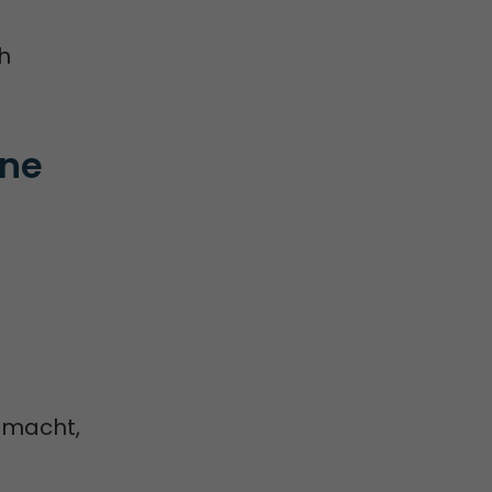
h
ne 
r macht,