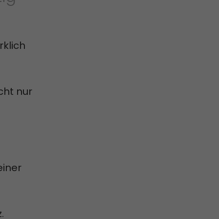
rklich
cht nur
einer
.