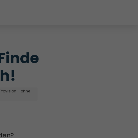
inde 
ch!
 Provision – ohne
iden?