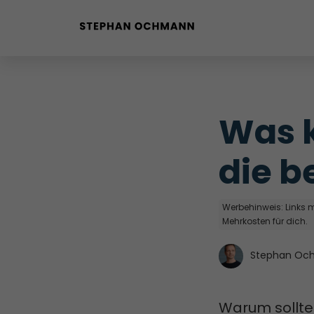
Buyer Personas erstellen
Landingpage optimieren
Was k
Internal Linking Tool
die b
Werbehinweis: Links mi
Mehrkosten für dich.
Stephan Oc
Warum sollte