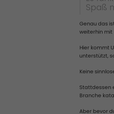
Spaß m
Genau das ist
weiterhin mit
Hier kommt Un
unterstützt, 
Keine sinnlos
Stattdessen e
Branche katap
Aber bevor du 