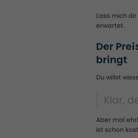
Lass mich dir
erwartet.
Der Prei
bringt
Du willst wis
Klar, d
Aber mal ehrl
ist schon kos