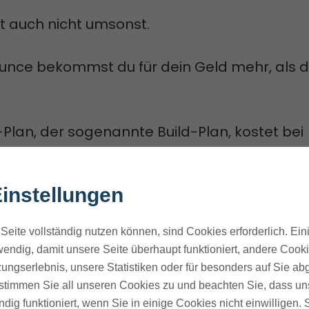
st auch nicht umsonst.
unce bekommst du für dein Geld mehr, als 
-Plan, der sogenannte Build-Plan, kostet bei
g 74 Dollar im Monat.
instellungen
ch: Du sparst 25 Prozent, wenn du gleich ein 
Seite vollständig nutzen können, sind Cookies erforderlich. Ein
endig, damit unsere Seite überhaupt funktioniert, andere Cookie
in Treuerabatt für deine Treue zum Erfolg.
ungserlebnis, unsere Statistiken oder für besonders auf Sie ab
te stimmen Sie all unseren Cookies zu und beachten Sie, dass uns
 kannst du auch monatlich flexibel bleiben.
ndig funktioniert, wenn Sie in einige Cookies nicht einwilligen.