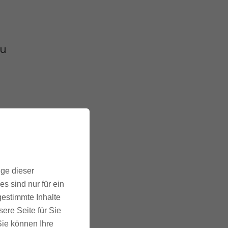
du
Jahr
ige dieser
s sind nur für ein
gestimmte Inhalte
ere Seite für Sie
 Sie können Ihre