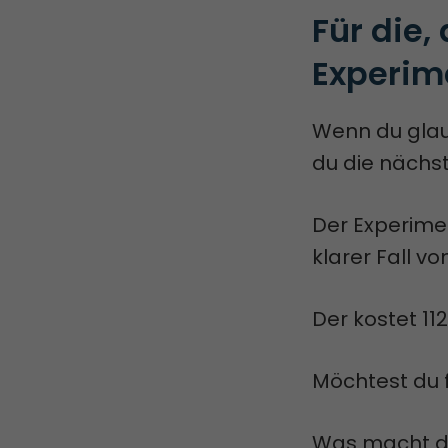
Für die,
Experim
Wenn du glau
du die nächst
Der Experimen
klarer Fall v
Der kostet 11
Möchtest du f
Was macht di