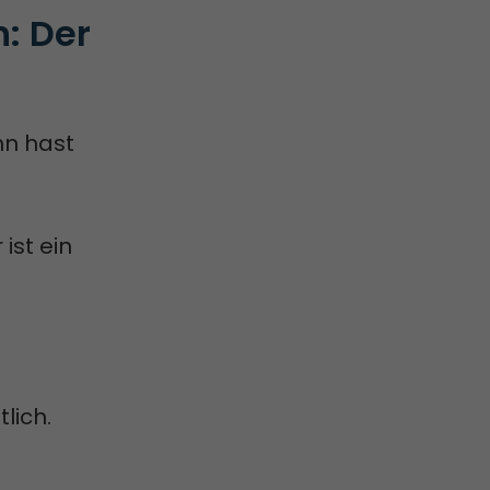
: Der 
nn hast
ist ein
lich.