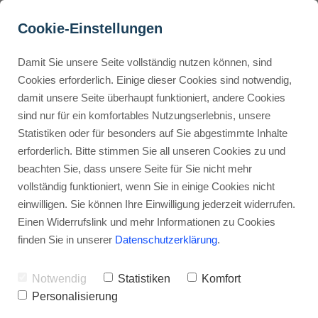
Cookie-Einstellungen
Damit Sie unsere Seite vollständig nutzen können, sind
Was kostet Seatti? Finde 
Cookies erforderlich. Einige dieser Cookies sind notwendig,
damit unsere Seite überhaupt funktioniert, andere Cookies
jetzt die besten Preise für 
Buyer Personas erstellen
sind nur für ein komfortables Nutzungserlebnis, unsere
dich!
Statistiken oder für besonders auf Sie abgestimmte Inhalte
erforderlich. Bitte stimmen Sie all unseren Cookies zu und
Werbehinweis: Links mit Sternchen (*) sind Affiliate-Links. Kaufst
Landingpage optimieren
beachten Sie, dass unsere Seite für Sie nicht mehr
du darüber ein, erhalte ich eine Provision – ohne Mehrkosten für
vollständig funktioniert, wenn Sie in einige Cookies nicht
dich.
einwilligen. Sie können Ihre Einwilligung jederzeit widerrufen.
Internal Linking Tool
Stephan Ochmann
Einen Widerrufslink und mehr Informationen zu Cookies
finden Sie in unserer
Datenschutzerklärung
.
Seatti kostet dich so viel wie eine
Notwendig
Statistiken
Komfort
kleine Wundertüte – zumindest für
Personalisierung