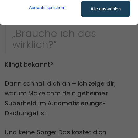
automatisieren sollst, und denkst
Auswahl speichern
Alle auswählen
dir:
„Brauche ich das
wirklich?“
Klingt bekannt?
Dann schnall dich an – ich zeige dir,
warum Make.com dein geheimer
Superheld im Automatisierungs-
Dschungel ist.
Und keine Sorge: Das kostet dich