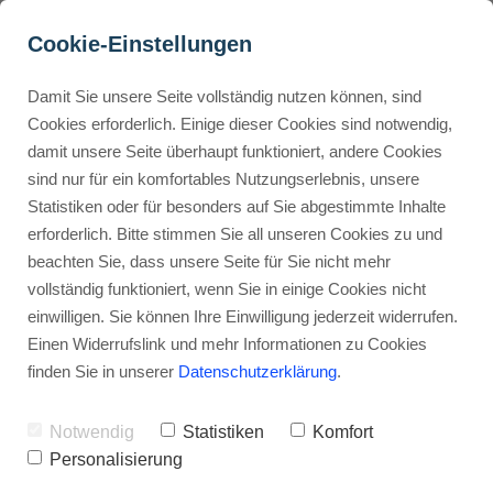
Cookie-Einstellungen
Damit Sie unsere Seite vollständig nutzen können, sind
Was kostet Make.com? 
Cookies erforderlich. Einige dieser Cookies sind notwendig,
damit unsere Seite überhaupt funktioniert, andere Cookies
Eine detaillierte 
Buyer Personas erstellen
sind nur für ein komfortables Nutzungserlebnis, unsere
Preisübersicht 2025
Statistiken oder für besonders auf Sie abgestimmte Inhalte
erforderlich. Bitte stimmen Sie all unseren Cookies zu und
Werbehinweis: Links mit Sternchen (*) sind Affiliate-Links. Kaufst
Landingpage optimieren
beachten Sie, dass unsere Seite für Sie nicht mehr
du darüber ein, erhalte ich eine Provision – ohne Mehrkosten für
vollständig funktioniert, wenn Sie in einige Cookies nicht
dich.
einwilligen. Sie können Ihre Einwilligung jederzeit widerrufen.
Internal Linking Tool
Stephan Ochmann
Einen Widerrufslink und mehr Informationen zu Cookies
finden Sie in unserer
Datenschutzerklärung
.
Du sitzt vor deinem Bildschirm, hast
Notwendig
Statistiken
Komfort
keinen Plan, wie du das alles
Personalisierung