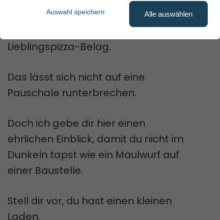
Die Antwort?
Auswahl speichern
Alle auswählen
So individuell wie dein
Lieblingspizza-Belag.
Das lässt sich nicht auf eine
Pauschale runterbrechen.
Doch ich gebe dir hier einen
ehrlichen Einblick, damit du nicht im
Dunkeln tapst wie ein Maulwurf auf
einer Baustelle.
Stell dir vor, du hast einen kleinen
Laden.