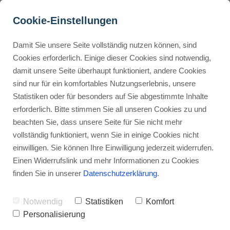
Cookie-Einstellungen
Damit Sie unsere Seite vollständig nutzen können, sind
Was kostet lokales SEO? 
Cookies erforderlich. Einige dieser Cookies sind notwendig,
damit unsere Seite überhaupt funktioniert, andere Cookies
Die besten Tipps für dein 
Buyer Personas erstellen
sind nur für ein komfortables Nutzungserlebnis, unsere
Budget!
Statistiken oder für besonders auf Sie abgestimmte Inhalte
erforderlich. Bitte stimmen Sie all unseren Cookies zu und
Werbehinweis: Links mit Sternchen (*) sind Affiliate-Links. Kaufst
Landingpage optimieren
beachten Sie, dass unsere Seite für Sie nicht mehr
du darüber ein, erhalte ich eine Provision – ohne Mehrkosten für
vollständig funktioniert, wenn Sie in einige Cookies nicht
dich.
einwilligen. Sie können Ihre Einwilligung jederzeit widerrufen.
Internal Linking Tool
Stephan Ochmann
Einen Widerrufslink und mehr Informationen zu Cookies
finden Sie in unserer
Datenschutzerklärung
.
Was kostet lokales SEO?
Notwendig
Statistiken
Komfort
Personalisierung