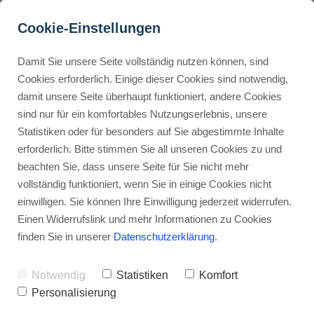
Cookie-Einstellungen
Damit Sie unsere Seite vollständig nutzen können, sind
Was kostet Krisp AI? 
Cookies erforderlich. Einige dieser Cookies sind notwendig,
damit unsere Seite überhaupt funktioniert, andere Cookies
Entdecke die Preise!
Buyer Personas erstellen
sind nur für ein komfortables Nutzungserlebnis, unsere
Statistiken oder für besonders auf Sie abgestimmte Inhalte
Werbehinweis: Links mit Sternchen (*) sind Affiliate-Links. Kaufst
du darüber ein, erhalte ich eine Provision – ohne Mehrkosten für
erforderlich. Bitte stimmen Sie all unseren Cookies zu und
dich.
Landingpage optimieren
beachten Sie, dass unsere Seite für Sie nicht mehr
vollständig funktioniert, wenn Sie in einige Cookies nicht
Stephan Ochmann
einwilligen. Sie können Ihre Einwilligung jederzeit widerrufen.
Internal Linking Tool
Einen Widerrufslink und mehr Informationen zu Cookies
finden Sie in unserer
Datenschutzerklärung
.
Bist du manchmal in Meetings und
fühlst dich, als wärst du auf einer
Notwendig
Statistiken
Komfort
Baustelle, während alle anderen in
Personalisierung