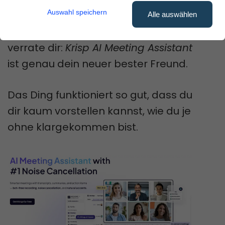
Ruhe vor sich hin quatschen?
Auswahl speichern
Alle auswählen
Dann halt mal kurz inne – ich
verrate dir:
Krisp AI Meeting Assistant
ist genau dein neuer bester Freund.
Das Ding funktioniert so gut, dass du
dir kaum vorstellen kannst, wie du je
ohne klargekommen bist.