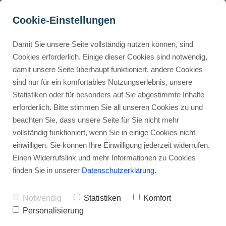
Cookie-Einstellungen
Damit Sie unsere Seite vollständig nutzen können, sind
Was kostet Hostinger? 
Cookies erforderlich. Einige dieser Cookies sind notwendig,
damit unsere Seite überhaupt funktioniert, andere Cookies
Preise, Erfahrung, 
Buyer Personas erstellen
sind nur für ein komfortables Nutzungserlebnis, unsere
Übersicht, und Funktionen 
Statistiken oder für besonders auf Sie abgestimmte Inhalte
(2025)
erforderlich. Bitte stimmen Sie all unseren Cookies zu und
Landingpage optimieren
beachten Sie, dass unsere Seite für Sie nicht mehr
Werbehinweis: Links mit Sternchen (*) sind Affiliate-Links. Kaufst
vollständig funktioniert, wenn Sie in einige Cookies nicht
du darüber ein, erhalte ich eine Provision – ohne Mehrkosten für
einwilligen. Sie können Ihre Einwilligung jederzeit widerrufen.
dich.
Internal Linking Tool
Einen Widerrufslink und mehr Informationen zu Cookies
finden Sie in unserer
Datenschutzerklärung
.
Stephan Ochmann
Notwendig
Statistiken
Komfort
Beim Vergleich der Webhosting-
Personalisierung