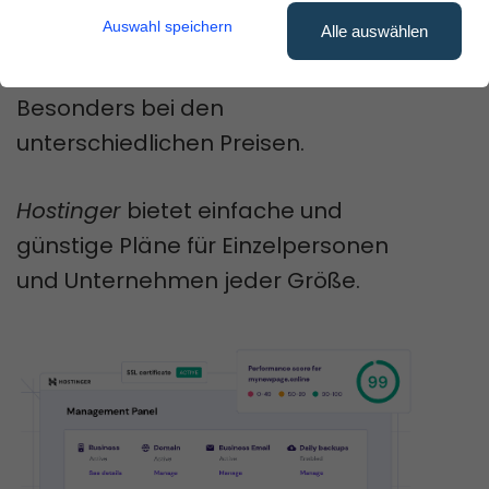
Optionen kann die Vielfalt
Auswahl speichern
Alle auswählen
überwältigend sein.
Besonders bei den
unterschiedlichen Preisen.
Hostinger
bietet einfache und
günstige Pläne für Einzelpersonen
und Unternehmen jeder Größe.