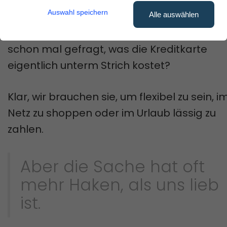
lauern.
Auswahl speichern
Alle auswählen
Hand aufs Herz:
Wer von uns hat sich nicht
schon mal gefragt, was die Kreditkarte
eigentlich unterm Strich kostet?
Klar, wir brauchen sie, um flexibel zu sein, i
Netz zu shoppen oder im Urlaub lässig zu
zahlen.
Aber die Sache hat oft
mehr Haken, als uns lieb
ist.