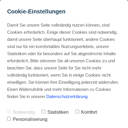
Cookie-Einstellungen
Damit Sie unsere Seite vollständig nutzen können, sind
Was kostet eine 
Cookies erforderlich. Einige dieser Cookies sind notwendig,
damit unsere Seite überhaupt funktioniert, andere Cookies
Kreditkarte? Finde es 
Buyer Personas erstellen
sind nur für ein komfortables Nutzungserlebnis, unsere
heraus!
Statistiken oder für besonders auf Sie abgestimmte Inhalte
erforderlich. Bitte stimmen Sie all unseren Cookies zu und
Werbehinweis: Links mit Sternchen (*) sind Affiliate-Links. Kaufst
Landingpage optimieren
beachten Sie, dass unsere Seite für Sie nicht mehr
du darüber ein, erhalte ich eine Provision – ohne Mehrkosten für
vollständig funktioniert, wenn Sie in einige Cookies nicht
dich.
einwilligen. Sie können Ihre Einwilligung jederzeit widerrufen.
Internal Linking Tool
Stephan Ochmann
Einen Widerrufslink und mehr Informationen zu Cookies
finden Sie in unserer
Datenschutzerklärung
.
Kreditkarten-Kosten-Check: Was wirklich 
Notwendig
Statistiken
Komfort
Portemonnaie bleibt und wo die Gebühren
Personalisierung