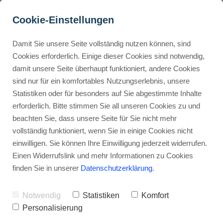
Cookie-Einstellungen
Damit Sie unsere Seite vollständig nutzen können, sind
Was kostet eine 
Cookies erforderlich. Einige dieser Cookies sind notwendig,
damit unsere Seite überhaupt funktioniert, andere Cookies
Facebook-Werbeanzeige? 
Buyer Personas erstellen
sind nur für ein komfortables Nutzungserlebnis, unsere
Finde es heraus!
Statistiken oder für besonders auf Sie abgestimmte Inhalte
erforderlich. Bitte stimmen Sie all unseren Cookies zu und
Werbehinweis: Links mit Sternchen (*) sind Affiliate-Links. Kaufst
Landingpage optimieren
beachten Sie, dass unsere Seite für Sie nicht mehr
du darüber ein, erhalte ich eine Provision – ohne Mehrkosten für
vollständig funktioniert, wenn Sie in einige Cookies nicht
dich.
einwilligen. Sie können Ihre Einwilligung jederzeit widerrufen.
Internal Linking Tool
Stephan Ochmann
Einen Widerrufslink und mehr Informationen zu Cookies
finden Sie in unserer
Datenschutzerklärung
.
Was kostet Facebook-Werbung
Notwendig
Statistiken
Komfort
wirklich?
Personalisierung