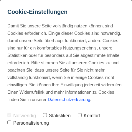
Cookie-Einstellungen
Damit Sie unsere Seite vollständig nutzen können, sind
Was kostet ein Corporate 
Cookies erforderlich. Einige dieser Cookies sind notwendig,
damit unsere Seite überhaupt funktioniert, andere Cookies
Design? Die besten Preise 
Buyer Personas erstellen
sind nur für ein komfortables Nutzungserlebnis, unsere
im Überblick!
Statistiken oder für besonders auf Sie abgestimmte Inhalte
erforderlich. Bitte stimmen Sie all unseren Cookies zu und
Werbehinweis: Links mit Sternchen (*) sind Affiliate-Links. Kaufst
Landingpage optimieren
beachten Sie, dass unsere Seite für Sie nicht mehr
du darüber ein, erhalte ich eine Provision – ohne Mehrkosten für
vollständig funktioniert, wenn Sie in einige Cookies nicht
dich.
einwilligen. Sie können Ihre Einwilligung jederzeit widerrufen.
Internal Linking Tool
Stephan Ochmann
Einen Widerrufslink und mehr Informationen zu Cookies
finden Sie in unserer
Datenschutzerklärung
.
Du fragst dich sicher,
was kostet ein
Notwendig
Statistiken
Komfort
Corporate Design?
Personalisierung