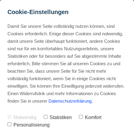
Cookie-Einstellungen
Damit Sie unsere Seite vollständig nutzen können, sind
Was kostet CapCut 2026? 
Cookies erforderlich. Einige dieser Cookies sind notwendig,
damit unsere Seite überhaupt funktioniert, andere Cookies
Entdecke die Preise und 
Buyer Personas erstellen
sind nur für ein komfortables Nutzungserlebnis, unsere
Features!
Statistiken oder für besonders auf Sie abgestimmte Inhalte
erforderlich. Bitte stimmen Sie all unseren Cookies zu und
Werbehinweis: Links mit Sternchen (*) sind Affiliate-Links. Kaufst
Landingpage optimieren
beachten Sie, dass unsere Seite für Sie nicht mehr
du darüber ein, erhalte ich eine Provision – ohne Mehrkosten für
vollständig funktioniert, wenn Sie in einige Cookies nicht
dich.
einwilligen. Sie können Ihre Einwilligung jederzeit widerrufen.
Internal Linking Tool
Stephan Ochmann
Einen Widerrufslink und mehr Informationen zu Cookies
finden Sie in unserer
Datenschutzerklärung
.
CapCut kostet wirklich nicht viel
–
Notwendig
Statistiken
Komfort
höchstens Zeit und den einen oder
Personalisierung