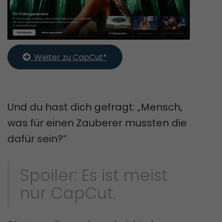
  Weiter zu CapCut*
Und du hast dich gefragt: „Mensch,
was für einen Zauberer mussten die
dafür sein?”
Spoiler: Es ist meist
nur CapCut.