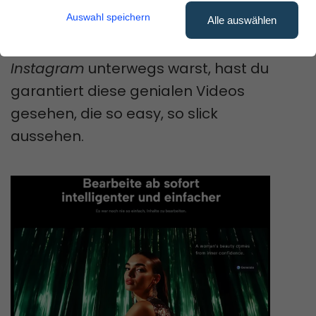
anderen Klick!
Auswahl speichern
Alle auswählen
Wenn du schon mal auf
TikTok
oder
Instagram
unterwegs warst, hast du
garantiert diese genialen Videos
gesehen, die so easy, so slick
aussehen.