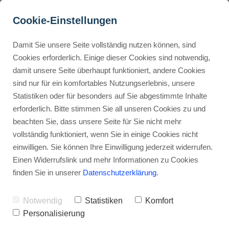
Cookie-Einstellungen
Damit Sie unsere Seite vollständig nutzen können, sind
Was ist Surfer AI? Entdecke 
Cookies erforderlich. Einige dieser Cookies sind notwendig,
damit unsere Seite überhaupt funktioniert, andere Cookies
die Zukunft des 
Buyer Personas erstellen
sind nur für ein komfortables Nutzungserlebnis, unsere
Schreibens!
Statistiken oder für besonders auf Sie abgestimmte Inhalte
erforderlich. Bitte stimmen Sie all unseren Cookies zu und
Werbehinweis: Links mit Sternchen (*) sind Affiliate-Links. Kaufst
Landingpage optimieren
beachten Sie, dass unsere Seite für Sie nicht mehr
du darüber ein, erhalte ich eine Provision – ohne Mehrkosten für
vollständig funktioniert, wenn Sie in einige Cookies nicht
dich.
einwilligen. Sie können Ihre Einwilligung jederzeit widerrufen.
Internal Linking Tool
Stephan Ochmann
Einen Widerrufslink und mehr Informationen zu Cookies
finden Sie in unserer
Datenschutzerklärung
.
Du willst wissen, was Surfer AI ist?
Notwendig
Statistiken
Komfort
Personalisierung