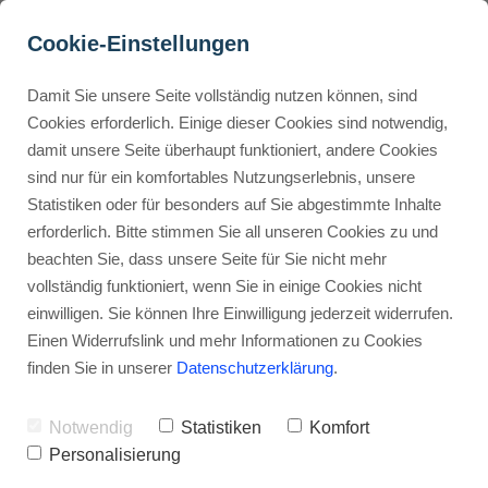
Cookie-Einstellungen
Damit Sie unsere Seite vollständig nutzen können, sind
Was ist ClickUp? Entdecke 
Cookies erforderlich. Einige dieser Cookies sind notwendig,
damit unsere Seite überhaupt funktioniert, andere Cookies
die All-in-One 
Buyer Personas erstellen
sind nur für ein komfortables Nutzungserlebnis, unsere
Projektlösung!
Statistiken oder für besonders auf Sie abgestimmte Inhalte
erforderlich. Bitte stimmen Sie all unseren Cookies zu und
Werbehinweis: Links mit Sternchen (*) sind Affiliate-Links. Kaufst
Landingpage optimieren
beachten Sie, dass unsere Seite für Sie nicht mehr
du darüber ein, erhalte ich eine Provision – ohne Mehrkosten für
vollständig funktioniert, wenn Sie in einige Cookies nicht
dich.
einwilligen. Sie können Ihre Einwilligung jederzeit widerrufen.
Internal Linking Tool
Stephan Ochmann
Einen Widerrufslink und mehr Informationen zu Cookies
finden Sie in unserer
Datenschutzerklärung
.
Du möchtest wissen, ob ClickUp
Notwendig
Statistiken
Komfort
wirklich dein Schweizer
Personalisierung