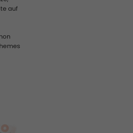
te auf
chon
 Themes