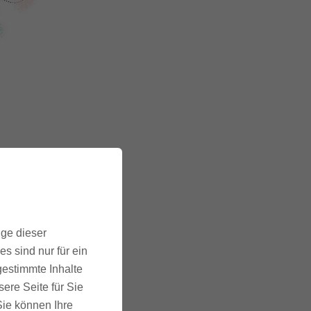
heme
r.
t
ige dieser
s sind nur für ein
gestimmte Inhalte
Dies ist
ere Seite für Sie
 Sie können Ihre