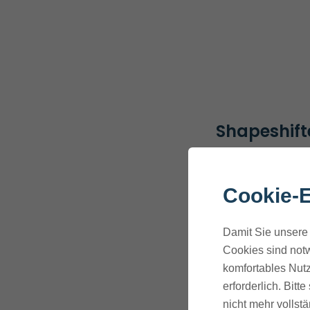
Shapeshif
Was WordPre
solide. Es ist
Cookie-E
Allerdings is
Themes
ode
Damit Sie unsere 
Cookies sind notw
komfortables Nutz
Trotzdem kan
erforderlich. Bit
ein Drag-an
nicht mehr vollstä