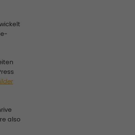
wickelt
ge-
eiten
Press
ilder
hrive
re also