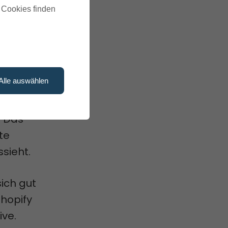
u Cookies finden
Alle auswählen
deren
. Das
te
sieht.
ich gut
Shopify
ive.