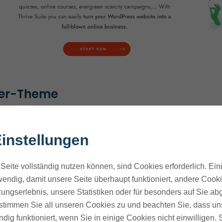
ter-Theme
ss-Themes angeht, ist das Shapeshifter-T
 leichtgewichtig, lädt schnell und ist anpassba
instellungen
t es nicht so schön wie die Themes von
Elegan
r
StudioPress
.
Seite vollständig nutzen können, sind Cookies erforderlich. Ein
endig, damit unsere Seite überhaupt funktioniert, andere Cookie
ungserlebnis, unsere Statistiken oder für besonders auf Sie ab
nst du es nach deinen Wünschen anpassen. 
te stimmen Sie all unseren Cookies zu und beachten Sie, dass uns
d-drop Theme-Builder.
ndig funktioniert, wenn Sie in einige Cookies nicht einwilligen.