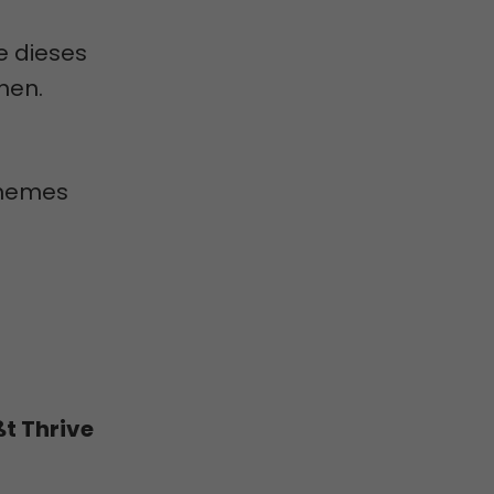
e dieses
nnen.
Themes
ßt Thrive