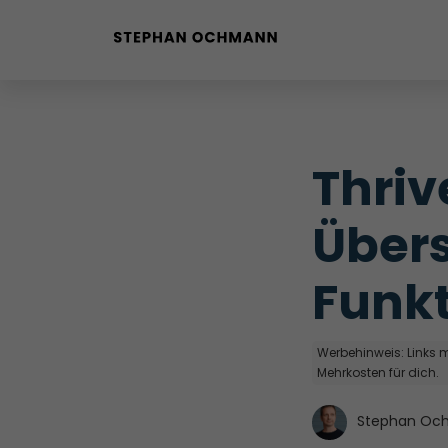
Buyer Personas erstellen
Landingpage optimieren
Thriv
Internal Linking Tool
Übers
Funkt
Werbehinweis: Links mi
Mehrkosten für dich.
Stephan Oc