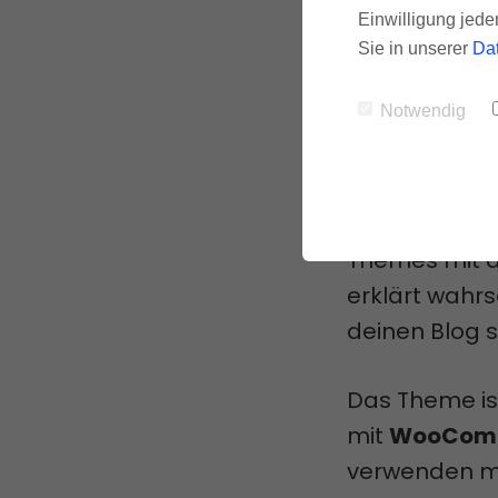
Einwilligung jede
Mit den entha
Sie in unserer
Da
Kombinatione
Notwendig
Shapeshifter
Es sieht zwar
WordPress-
Themes mit 
erklärt wahr
deinen Blog s
Das Theme is
mit
WooCom
verwenden möc