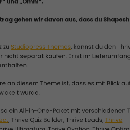
r“ und „Omni“.
itrag gehen wir davon aus, dass du Shapeshi
z zu
Studiopress Themes
, kannst du den Thri
 nicht separat kaufen. Er ist im Lieferumfan
nthalten.
e an diesem Theme ist, dass es mit Blick au
wickelt wurde.
 also ein All-in-One-Paket mit verschiedenen 
ect
, Thrive Quiz Builder, Thrive Leads,
Thrive
Thrive Ultimatum, Thrive Ovation, Thrive Optimi