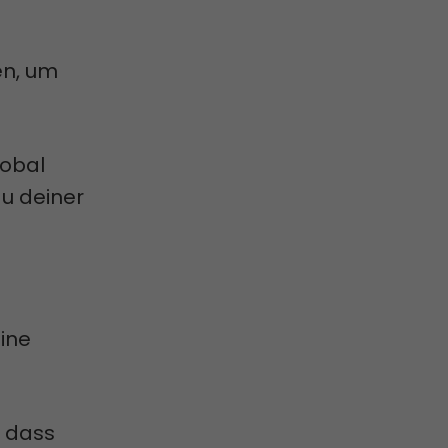
en, um
lobal
u deiner
eine
, dass