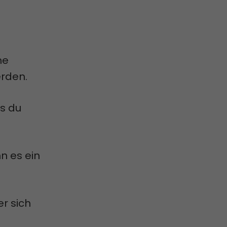
me
erden.
as du
n es ein
r sich