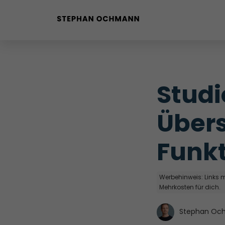
Buyer Personas erstellen
Landingpage optimieren
Studi
Internal Linking Tool
Übers
Funkt
Werbehinweis: Links mi
Mehrkosten für dich.
Stephan Oc