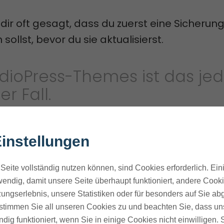
dir oft gesagt, dass du zuerst eine Sicherun
ollst, bevor du sie aktualisierst.
udioPress-Themes ist das je
er Fall.
rst das Genesis Framework hochladen.
instellungen
Framework, auf dem alle StudioPress-Theme
Seite vollständig nutzen können, sind Cookies erforderlich. Ein
h die Themes von Drittanbietern, die für Stu
endig, damit unsere Seite überhaupt funktioniert, andere Cookie
rden).
ungserlebnis, unsere Statistiken oder für besonders auf Sie ab
te stimmen Sie all unseren Cookies zu und beachten Sie, dass uns
u das von dir gewählte
StudioPress-Theme
au
ndig funktioniert, wenn Sie in einige Cookies nicht einwilligen.