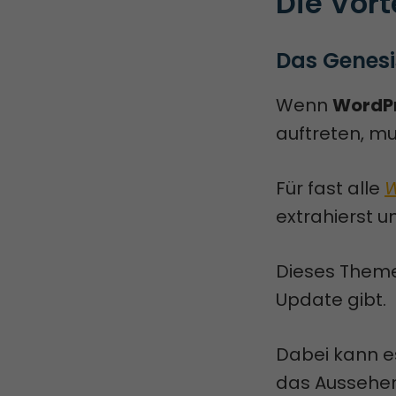
Die Vort
Das Genes
Wenn
WordP
auftreten, m
Für fast alle
W
extrahierst u
Dieses Theme
Update gibt.
Dabei kann es
das Aussehen 