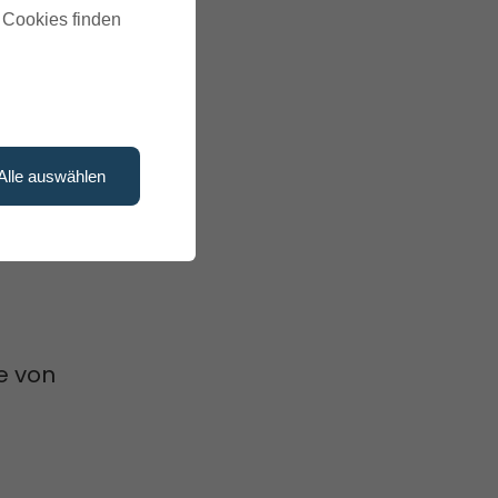
u Cookies finden
 ihm
Alle auswählen
ework
e von