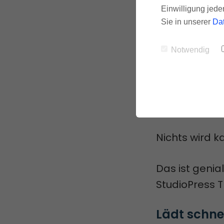
Einwilligung jede
Website hoc
Sie in unserer
Da
Dieses Theme
Notwendig
zusammen (um
Wenn es also 
aktualisiert,
Nichts wird 
Das ist geni
StudioPress 
Lädt schnel