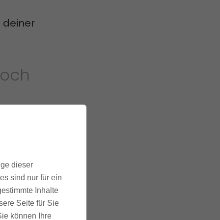
g deiner
doch
s
ige dieser
dioPress
s sind nur für ein
gestimmte Inhalte
ere Seite für Sie
f deine
 Sie können Ihre