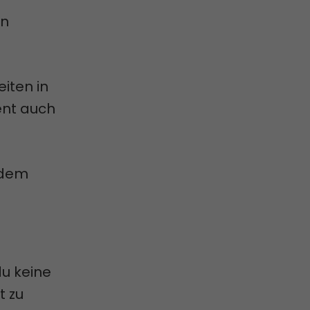
en
eiten in
ent auch
 dem
u keine
t zu