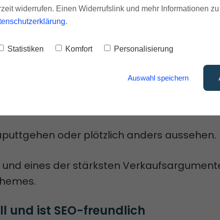
rzeit widerrufen. Einen Widerrufslink und mehr Informationen z
h.
tenschutzerklärung
.
 „ruht“ auf dem Framework und arbeitet mit
Statistiken
Komfort
Personalisierung
 es einfach auszudrücken).
Auswahl speichern
ein Update gibt, wird nur das
Genesis Fram
 dein Theme bleibt aber erhalten.
kaputtgehen oder plötzlich anders aussehen.
al und eines der stärksten Verkaufsargument
Themes.
l und ist SEO-freundlich