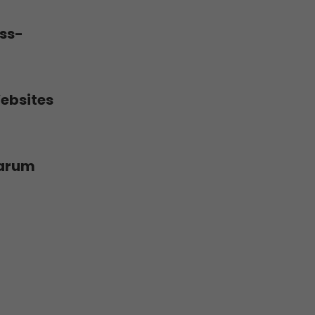
ess-
ebsites
warum