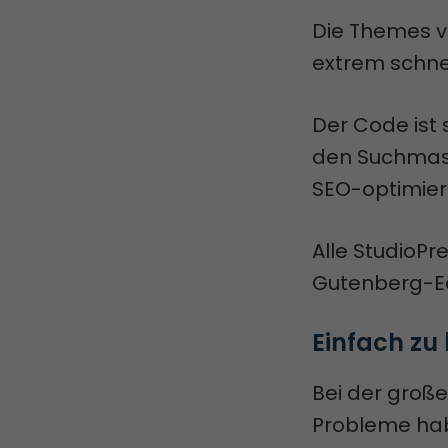
Die Themes v
extrem schne
Der Code ist 
den Suchmasc
SEO-optimiert
Alle StudioP
Gutenberg-Ed
Einfach zu
Bei der groß
Probleme hab