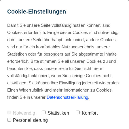
Cookie-Einstellungen
Damit Sie unsere Seite vollständig nutzen können, sind
Speechelo Bewertung, 
Cookies erforderlich. Einige dieser Cookies sind notwendig,
damit unsere Seite überhaupt funktioniert, andere Cookies
Übersicht, Preise und 
Buyer Personas erstellen
sind nur für ein komfortables Nutzungserlebnis, unsere
Funktionen 2025
Statistiken oder für besonders auf Sie abgestimmte Inhalte
erforderlich. Bitte stimmen Sie all unseren Cookies zu und
Werbehinweis: Links mit Sternchen (*) sind Affiliate-Links. Kaufst
Landingpage optimieren
beachten Sie, dass unsere Seite für Sie nicht mehr
du darüber ein, erhalte ich eine Provision – ohne Mehrkosten für
vollständig funktioniert, wenn Sie in einige Cookies nicht
dich.
einwilligen. Sie können Ihre Einwilligung jederzeit widerrufen.
Internal Linking Tool
Stephan Ochmann
Einen Widerrufslink und mehr Informationen zu Cookies
finden Sie in unserer
Datenschutzerklärung
.
Willst du deinen Text relativ leicht
Notwendig
Statistiken
Komfort
und einfach in Sprache
Personalisierung