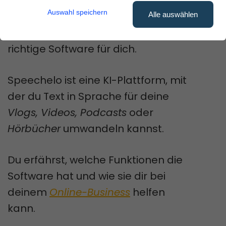
umwandeln?
Auswahl speichern
Alle auswählen
Wenn ja, dann ist
Speechelo
die
richtige Software für dich.
Speechelo ist eine KI-Plattform, mit
der du Text in Sprache für deine
Vlogs, Videos, Podcasts
oder
Hörbücher
umwandeln kannst.
Du erfährst, welche Funktionen die
Software hat und wie sie dir bei
deinem
Online-Business
helfen
kann.