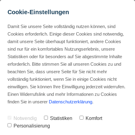
Cookie-Einstellungen
Damit Sie unsere Seite vollständig nutzen können, sind
Wie du mit Social Selling 
Cookies erforderlich. Einige dieser Cookies sind notwendig,
damit unsere Seite überhaupt funktioniert, andere Cookies
deinen High-Ticket-
Buyer Personas erstellen
sind nur für ein komfortables Nutzungserlebnis, unsere
Verkauf ankurbeln kannst
Statistiken oder für besonders auf Sie abgestimmte Inhalte
erforderlich. Bitte stimmen Sie all unseren Cookies zu und
Werbehinweis: Links mit Sternchen (*) sind Affiliate-Links. Kaufst
Landingpage optimieren
beachten Sie, dass unsere Seite für Sie nicht mehr
du darüber ein, erhalte ich eine Provision – ohne Mehrkosten für
vollständig funktioniert, wenn Sie in einige Cookies nicht
dich.
einwilligen. Sie können Ihre Einwilligung jederzeit widerrufen.
Internal Linking Tool
Stephan Ochmann
Einen Widerrufslink und mehr Informationen zu Cookies
finden Sie in unserer
Datenschutzerklärung
.
Wenn du nach einem erfolgreichen
Notwendig
Statistiken
Komfort
Ansatz für den Verkauf deiner
Personalisierung