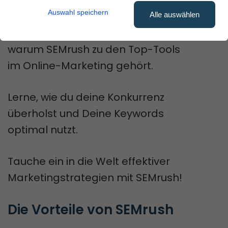
kann!
Auswahl speichern
Alle auswählen
In diesem Artikel zeige ich Dir,
warum SEMrush zu den Top-Tools
im Online-Marketing gehört.
Lerne, wie du deine Konkurrenz
überholst und Deine Keywords
optimal nutzt.
Tauche ein in die Welt effektiver
Marketingstrategien mit SEMrush!
Die Vorteile von SEMrush