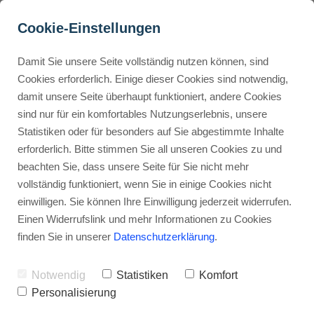
Cookie-Einstellungen
Damit Sie unsere Seite vollständig nutzen können, sind
SEMrush Bewertung, 
Cookies erforderlich. Einige dieser Cookies sind notwendig,
damit unsere Seite überhaupt funktioniert, andere Cookies
Übersicht, Preise und 
Buyer Personas erstellen
sind nur für ein komfortables Nutzungserlebnis, unsere
Funktionen (2025)
Statistiken oder für besonders auf Sie abgestimmte Inhalte
erforderlich. Bitte stimmen Sie all unseren Cookies zu und
Werbehinweis: Links mit Sternchen (*) sind Affiliate-Links. Kaufst
Landingpage optimieren
beachten Sie, dass unsere Seite für Sie nicht mehr
du darüber ein, erhalte ich eine Provision – ohne Mehrkosten für
vollständig funktioniert, wenn Sie in einige Cookies nicht
dich.
einwilligen. Sie können Ihre Einwilligung jederzeit widerrufen.
Internal Linking Tool
Stephan Ochmann
Einen Widerrufslink und mehr Informationen zu Cookies
finden Sie in unserer
Datenschutzerklärung
.
SEMrush Bewertung:
Entdecke, wie
Notwendig
Statistiken
Komfort
SEMrush Dein SEO revolutionieren
Personalisierung