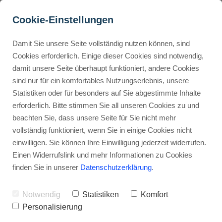
Cookie-Einstellungen
Damit Sie unsere Seite vollständig nutzen können, sind
Wie kann ich Produkte auf 
Cookies erforderlich. Einige dieser Cookies sind notwendig,
damit unsere Seite überhaupt funktioniert, andere Cookies
Gumroad verkaufen?
Buyer Personas erstellen
sind nur für ein komfortables Nutzungserlebnis, unsere
Statistiken oder für besonders auf Sie abgestimmte Inhalte
Werbehinweis: Links mit Sternchen (*) sind Affiliate-Links. Kaufst
du darüber ein, erhalte ich eine Provision – ohne Mehrkosten für
erforderlich. Bitte stimmen Sie all unseren Cookies zu und
dich.
Landingpage optimieren
beachten Sie, dass unsere Seite für Sie nicht mehr
vollständig funktioniert, wenn Sie in einige Cookies nicht
Stephan Ochmann
einwilligen. Sie können Ihre Einwilligung jederzeit widerrufen.
Internal Linking Tool
Einen Widerrufslink und mehr Informationen zu Cookies
finden Sie in unserer
Datenschutzerklärung
.
Der Start ist einfach!
Notwendig
Statistiken
Komfort
Erstelle einfach ein
Gumroad-
Personalisierung
Konto
, überprüfe deine E-Mails und