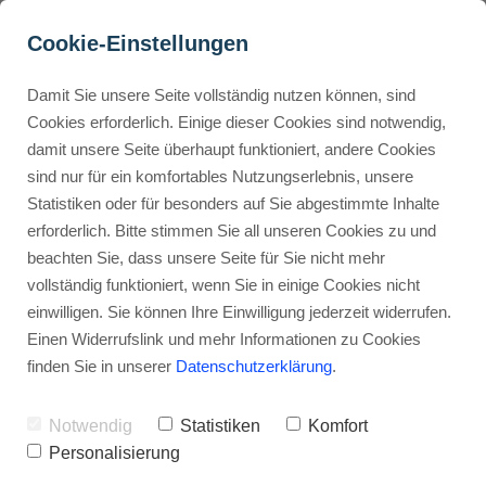
Cookie-Einstellungen
Damit Sie unsere Seite vollständig nutzen können, sind
Prezentar - eine echte 
Cookies erforderlich. Einige dieser Cookies sind notwendig,
damit unsere Seite überhaupt funktioniert, andere Cookies
PowerPoint Alternative? 
Buyer Personas erstellen
sind nur für ein komfortables Nutzungserlebnis, unsere
(Bewertung 2024)
Statistiken oder für besonders auf Sie abgestimmte Inhalte
erforderlich. Bitte stimmen Sie all unseren Cookies zu und
Werbehinweis: Links mit Sternchen (*) sind Affiliate-Links. Kaufst
Landingpage optimieren
beachten Sie, dass unsere Seite für Sie nicht mehr
du darüber ein, erhalte ich eine Provision – ohne Mehrkosten für
vollständig funktioniert, wenn Sie in einige Cookies nicht
dich.
einwilligen. Sie können Ihre Einwilligung jederzeit widerrufen.
Internal Linking Tool
Stephan Ochmann
Einen Widerrufslink und mehr Informationen zu Cookies
finden Sie in unserer
Datenschutzerklärung
.
Die richtigen Präsentationen zu
Notwendig
Statistiken
Komfort
erstellen ist eine Sache, die viel Zeit
Personalisierung