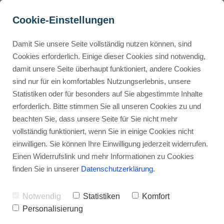
Cookie-Einstellungen
Damit Sie unsere Seite vollständig nutzen können, sind
Outsourcing: Ein Leitfaden 
Cookies erforderlich. Einige dieser Cookies sind notwendig,
damit unsere Seite überhaupt funktioniert, andere Cookies
damit du weder Zeit noch 
Buyer Personas erstellen
sind nur für ein komfortables Nutzungserlebnis, unsere
Geld verschwendest
Statistiken oder für besonders auf Sie abgestimmte Inhalte
erforderlich. Bitte stimmen Sie all unseren Cookies zu und
Werbehinweis: Links mit Sternchen (*) sind Affiliate-Links. Kaufst
Landingpage optimieren
beachten Sie, dass unsere Seite für Sie nicht mehr
du darüber ein, erhalte ich eine Provision – ohne Mehrkosten für
vollständig funktioniert, wenn Sie in einige Cookies nicht
dich.
einwilligen. Sie können Ihre Einwilligung jederzeit widerrufen.
Internal Linking Tool
Stephan Ochmann
Einen Widerrufslink und mehr Informationen zu Cookies
finden Sie in unserer
Datenschutzerklärung
.
Dein Business wächst endlich.
Notwendig
Statistiken
Komfort
Personalisierung