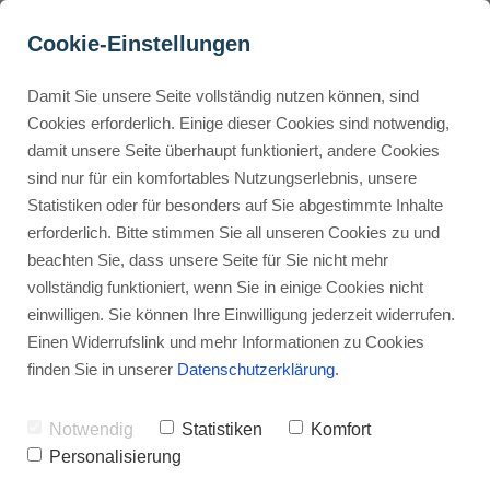
Cookie-Einstellungen
Damit Sie unsere Seite vollständig nutzen können, sind
Wann sollte man n8n 
Cookies erforderlich. Einige dieser Cookies sind notwendig,
damit unsere Seite überhaupt funktioniert, andere Cookies
nutzen und wann 
Buyer Personas erstellen
sind nur für ein komfortables Nutzungserlebnis, unsere
individuellen Code 
Statistiken oder für besonders auf Sie abgestimmte Inhalte
schreiben?
erforderlich. Bitte stimmen Sie all unseren Cookies zu und
Landingpage optimieren
beachten Sie, dass unsere Seite für Sie nicht mehr
Werbehinweis: Links mit Sternchen (*) sind Affiliate-Links. Kaufst
vollständig funktioniert, wenn Sie in einige Cookies nicht
du darüber ein, erhalte ich eine Provision – ohne Mehrkosten für
einwilligen. Sie können Ihre Einwilligung jederzeit widerrufen.
dich.
Internal Linking Tool
Einen Widerrufslink und mehr Informationen zu Cookies
finden Sie in unserer
Datenschutzerklärung
.
Stephan Ochmann
Notwendig
Statistiken
Komfort
Stell dir vor, du sitzt in deinem Büro,
Personalisierung