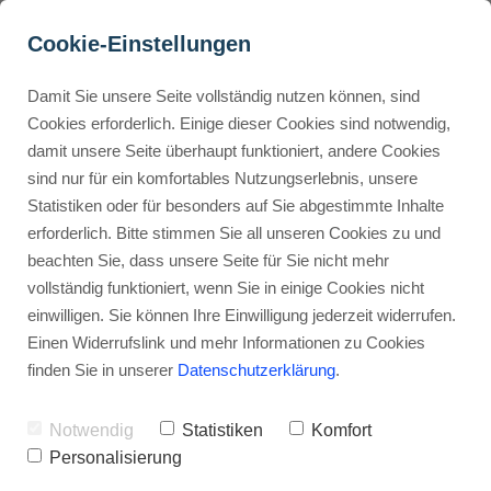
Cookie-Einstellungen
Damit Sie unsere Seite vollständig nutzen können, sind
Wie ist n8n intern 
Cookies erforderlich. Einige dieser Cookies sind notwendig,
damit unsere Seite überhaupt funktioniert, andere Cookies
aufgebaut? Entdecke die 
Buyer Personas erstellen
sind nur für ein komfortables Nutzungserlebnis, unsere
Architektur-Geheimnisse!
Statistiken oder für besonders auf Sie abgestimmte Inhalte
erforderlich. Bitte stimmen Sie all unseren Cookies zu und
Werbehinweis: Links mit Sternchen (*) sind Affiliate-Links. Kaufst
Landingpage optimieren
beachten Sie, dass unsere Seite für Sie nicht mehr
du darüber ein, erhalte ich eine Provision – ohne Mehrkosten für
vollständig funktioniert, wenn Sie in einige Cookies nicht
dich.
einwilligen. Sie können Ihre Einwilligung jederzeit widerrufen.
Internal Linking Tool
Stephan Ochmann
Einen Widerrufslink und mehr Informationen zu Cookies
finden Sie in unserer
Datenschutzerklärung
.
Wie ist n8n intern aufgebaut
Notwendig
Statistiken
Komfort
(Architektur)?
Personalisierung