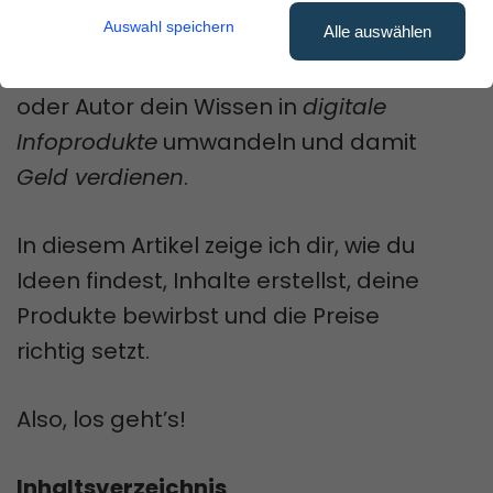
Informationen nutzen und teilen.
Auswahl speichern
Alle auswählen
Jetzt kannst du als Online-Marketer
oder Autor dein Wissen in
digitale
Infoprodukte
umwandeln und damit
Geld verdienen
.
In diesem Artikel zeige ich dir, wie du
Ideen findest, Inhalte erstellst, deine
Produkte bewirbst und die Preise
richtig setzt.
Also, los geht’s!
Inhaltsverzeichnis