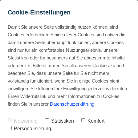
Cookie-Einstellungen
Damit Sie unsere Seite vollständig nutzen können, sind
Infoprodukte, die sich 
Cookies erforderlich. Einige dieser Cookies sind notwendig,
damit unsere Seite überhaupt funktioniert, andere Cookies
verkaufen: Erfolgreich 
Buyer Personas erstellen
sind nur für ein komfortables Nutzungserlebnis, unsere
Geld verdienen!
Statistiken oder für besonders auf Sie abgestimmte Inhalte
erforderlich. Bitte stimmen Sie all unseren Cookies zu und
Werbehinweis: Links mit Sternchen (*) sind Affiliate-Links. Kaufst
Landingpage optimieren
beachten Sie, dass unsere Seite für Sie nicht mehr
du darüber ein, erhalte ich eine Provision – ohne Mehrkosten für
vollständig funktioniert, wenn Sie in einige Cookies nicht
dich.
einwilligen. Sie können Ihre Einwilligung jederzeit widerrufen.
Internal Linking Tool
Stephan Ochmann
Einen Widerrufslink und mehr Informationen zu Cookies
finden Sie in unserer
Datenschutzerklärung
.
In den vergangenen Jahren hat
Notwendig
Statistiken
Komfort
sich viel verändert, wie wir
Personalisierung