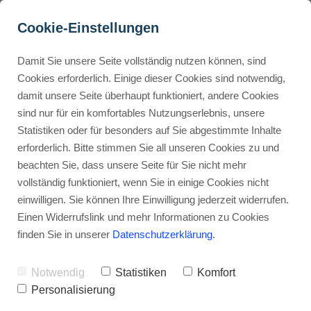
Cookie-Einstellungen
Damit Sie unsere Seite vollständig nutzen können, sind
Welche Marketing-Tools 
Cookies erforderlich. Einige dieser Cookies sind notwendig,
damit unsere Seite überhaupt funktioniert, andere Cookies
bietet Gumroad?
Buyer Personas erstellen
sind nur für ein komfortables Nutzungserlebnis, unsere
Statistiken oder für besonders auf Sie abgestimmte Inhalte
Werbehinweis: Links mit Sternchen (*) sind Affiliate-Links. Kaufst
du darüber ein, erhalte ich eine Provision – ohne Mehrkosten für
erforderlich. Bitte stimmen Sie all unseren Cookies zu und
dich.
Landingpage optimieren
beachten Sie, dass unsere Seite für Sie nicht mehr
vollständig funktioniert, wenn Sie in einige Cookies nicht
Stephan Ochmann
einwilligen. Sie können Ihre Einwilligung jederzeit widerrufen.
Internal Linking Tool
Einen Widerrufslink und mehr Informationen zu Cookies
finden Sie in unserer
Datenschutzerklärung
.
Gumroad's Online-
Verkaufsplattform ist einfach zu
Notwendig
Statistiken
Komfort
bedienen.
Personalisierung