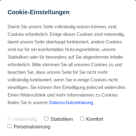
Cookie-Einstellungen
Damit Sie unsere Seite vollständig nutzen können, sind
Wie richte ich einen 
Cookies erforderlich. Einige dieser Cookies sind notwendig,
damit unsere Seite überhaupt funktioniert, andere Cookies
Gumroad-Shop ein?
Buyer Personas erstellen
sind nur für ein komfortables Nutzungserlebnis, unsere
Statistiken oder für besonders auf Sie abgestimmte Inhalte
Werbehinweis: Links mit Sternchen (*) sind Affiliate-Links. Kaufst
du darüber ein, erhalte ich eine Provision – ohne Mehrkosten für
erforderlich. Bitte stimmen Sie all unseren Cookies zu und
dich.
Landingpage optimieren
beachten Sie, dass unsere Seite für Sie nicht mehr
vollständig funktioniert, wenn Sie in einige Cookies nicht
Stephan Ochmann
einwilligen. Sie können Ihre Einwilligung jederzeit widerrufen.
Internal Linking Tool
Einen Widerrufslink und mehr Informationen zu Cookies
finden Sie in unserer
Datenschutzerklärung
.
Wenn du dieser Anleitung folgst,
lernst du, wie du startest.
Notwendig
Statistiken
Komfort
Personalisierung
Du erstellst dein Konto und richtest