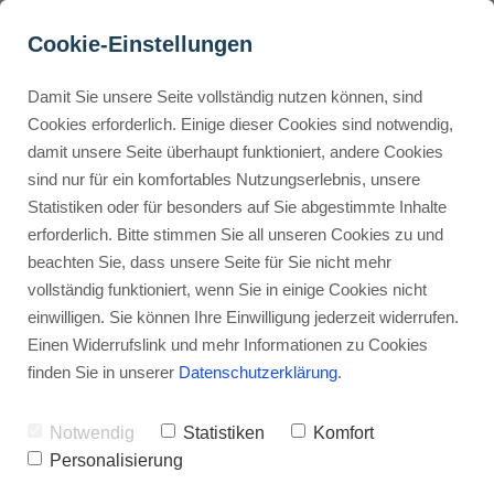
Cookie-Einstellungen
Damit Sie unsere Seite vollständig nutzen können, sind
Fiverr Erfahrungen, 
Cookies erforderlich. Einige dieser Cookies sind notwendig,
damit unsere Seite überhaupt funktioniert, andere Cookies
Übersicht, Preise und 
Buyer Personas erstellen
sind nur für ein komfortables Nutzungserlebnis, unsere
Funktionen (2025)
Statistiken oder für besonders auf Sie abgestimmte Inhalte
erforderlich. Bitte stimmen Sie all unseren Cookies zu und
Werbehinweis: Links mit Sternchen (*) sind Affiliate-Links. Kaufst
Landingpage optimieren
beachten Sie, dass unsere Seite für Sie nicht mehr
du darüber ein, erhalte ich eine Provision – ohne Mehrkosten für
vollständig funktioniert, wenn Sie in einige Cookies nicht
dich.
einwilligen. Sie können Ihre Einwilligung jederzeit widerrufen.
Internal Linking Tool
Stephan Ochmann
Einen Widerrufslink und mehr Informationen zu Cookies
finden Sie in unserer
Datenschutzerklärung
.
Fiverr Erfahrungen:
Eine tiefgehende
Notwendig
Statistiken
Komfort
Analyse von Preisen und
Personalisierung