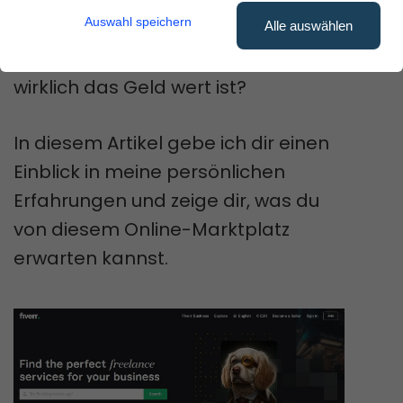
Funktionen.
Auswahl speichern
Alle auswählen
Bist du neugierig darauf, ob Fiverr
wirklich das Geld wert ist?
In diesem Artikel gebe ich dir einen
Einblick in meine persönlichen
Erfahrungen und zeige dir, was du
von diesem Online-Marktplatz
erwarten kannst.