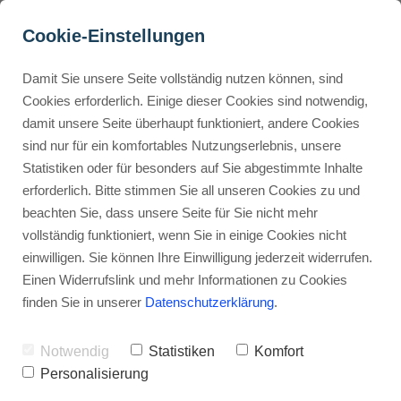
Cookie-Einstellungen
Damit Sie unsere Seite vollständig nutzen können, sind
Einführung in ClickUp: 
Cookies erforderlich. Einige dieser Cookies sind notwendig,
damit unsere Seite überhaupt funktioniert, andere Cookies
Dein Weg zum 
Buyer Personas erstellen
sind nur für ein komfortables Nutzungserlebnis, unsere
Projektmanagement-
Statistiken oder für besonders auf Sie abgestimmte Inhalte
Meister?
erforderlich. Bitte stimmen Sie all unseren Cookies zu und
Landingpage optimieren
beachten Sie, dass unsere Seite für Sie nicht mehr
Werbehinweis: Links mit Sternchen (*) sind Affiliate-Links. Kaufst
vollständig funktioniert, wenn Sie in einige Cookies nicht
du darüber ein, erhalte ich eine Provision – ohne Mehrkosten für
einwilligen. Sie können Ihre Einwilligung jederzeit widerrufen.
dich.
Internal Linking Tool
Einen Widerrufslink und mehr Informationen zu Cookies
finden Sie in unserer
Datenschutzerklärung
.
Stephan Ochmann
Notwendig
Statistiken
Komfort
ClickUp ist deine neue Superwaffe
Personalisierung