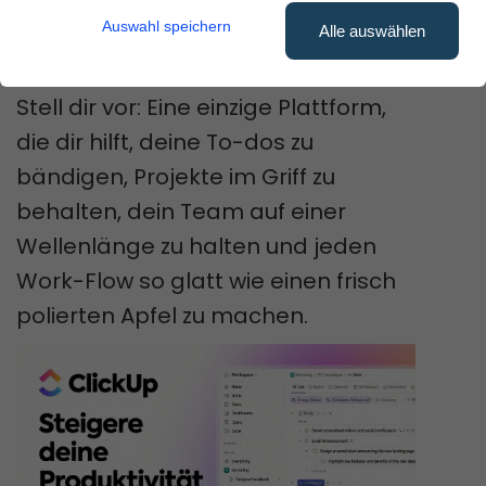
im Kampf gegen das
Auswahl speichern
Alle auswählen
Projektmanagement-Chaos.
Stell dir vor: Eine einzige Plattform,
die dir hilft, deine To-dos zu
bändigen, Projekte im Griff zu
behalten, dein Team auf einer
Wellenlänge zu halten und jeden
Work-Flow so glatt wie einen frisch
polierten Apfel zu machen.