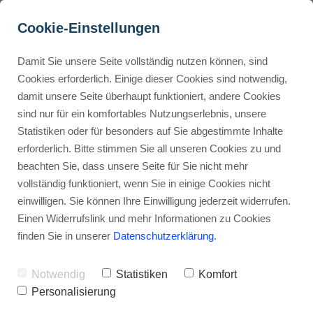
Cookie-Einstellungen
Damit Sie unsere Seite vollständig nutzen können, sind
Was kostet eine 
Cookies erforderlich. Einige dieser Cookies sind notwendig,
damit unsere Seite überhaupt funktioniert, andere Cookies
Domainnamen-
Buyer Personas erstellen
sind nur für ein komfortables Nutzungserlebnis, unsere
Recherche? Finde es 
Statistiken oder für besonders auf Sie abgestimmte Inhalte
heraus!
erforderlich. Bitte stimmen Sie all unseren Cookies zu und
Landingpage optimieren
beachten Sie, dass unsere Seite für Sie nicht mehr
Werbehinweis: Links mit Sternchen (*) sind Affiliate-Links. Kaufst
vollständig funktioniert, wenn Sie in einige Cookies nicht
du darüber ein, erhalte ich eine Provision – ohne Mehrkosten für
einwilligen. Sie können Ihre Einwilligung jederzeit widerrufen.
dich.
Internal Linking Tool
Einen Widerrufslink und mehr Informationen zu Cookies
finden Sie in unserer
Datenschutzerklärung
.
Stephan Ochmann
Notwendig
Statistiken
Komfort
Stell dir vor: Die Suche nach deinem
Personalisierung