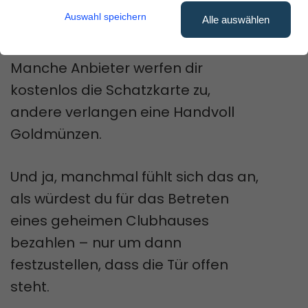
Domainnamen
ist wie eine
Auswahl speichern
Alle auswählen
Schatzsuche.
Manche Anbieter werfen dir
kostenlos die Schatzkarte zu,
andere verlangen eine Handvoll
Goldmünzen.
Und ja, manchmal fühlt sich das an,
als würdest du für das Betreten
eines geheimen Clubhauses
bezahlen – nur um dann
festzustellen, dass die Tür offen
steht.