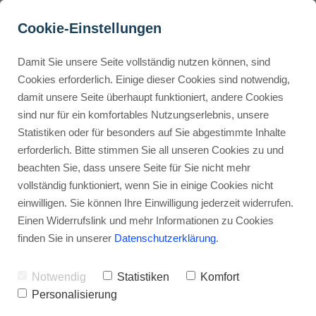
Cookie-Einstellungen
Damit Sie unsere Seite vollständig nutzen können, sind
Convertri vs ClickFunnels: 
Cookies erforderlich. Einige dieser Cookies sind notwendig,
damit unsere Seite überhaupt funktioniert, andere Cookies
Was ist besser?
Buyer Personas erstellen
sind nur für ein komfortables Nutzungserlebnis, unsere
Statistiken oder für besonders auf Sie abgestimmte Inhalte
Werbehinweis: Links mit Sternchen (*) sind Affiliate-Links. Kaufst
du darüber ein, erhalte ich eine Provision – ohne Mehrkosten für
erforderlich. Bitte stimmen Sie all unseren Cookies zu und
dich.
Landingpage optimieren
beachten Sie, dass unsere Seite für Sie nicht mehr
vollständig funktioniert, wenn Sie in einige Cookies nicht
Stephan Ochmann
einwilligen. Sie können Ihre Einwilligung jederzeit widerrufen.
Internal Linking Tool
Einen Widerrufslink und mehr Informationen zu Cookies
finden Sie in unserer
Datenschutzerklärung
.
Convertri vs ClickFunnels, dieses
Thema wurde von Online-
Notwendig
Statistiken
Komfort
Marketern immer wieder heiß
Personalisierung